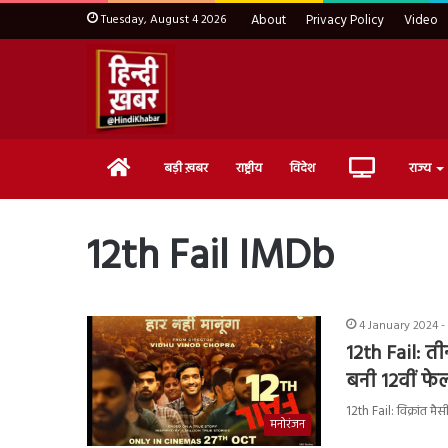
Tuesday, August 4 2026
About
Privacy Policy
Video
Home
Live
बड़ी ख़बर
राष्ट्रीय
विदेश
राज्य
TV
12th Fail IMDb
4 January 2024 -
12th Fail: त
बनी 12वीं फे
12th Fail: विक्रांत मैस
मनोरंजन