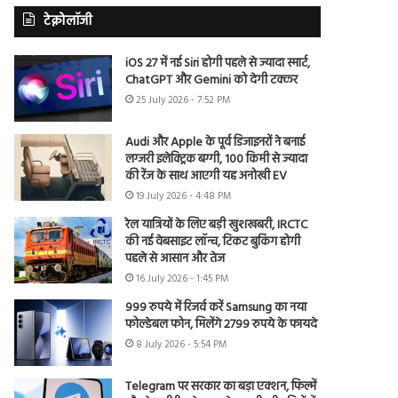
टेक्नोलॉजी
iOS 27 में नई Siri होगी पहले से ज्यादा स्मार्ट,
ChatGPT और Gemini को देगी टक्कर
25 July 2026 - 7:52 PM
Audi और Apple के पूर्व डिजाइनरों ने बनाई
लग्जरी इलेक्ट्रिक बग्गी, 100 किमी से ज्यादा
की रेंज के साथ आएगी यह अनोखी EV
19 July 2026 - 4:48 PM
रेल यात्रियों के लिए बड़ी खुशखबरी, IRCTC
की नई वेबसाइट लॉन्च, टिकट बुकिंग होगी
पहले से आसान और तेज
16 July 2026 - 1:45 PM
999 रुपये में रिजर्व करें Samsung का नया
फोल्डेबल फोन, मिलेंगे 2799 रुपये के फायदे
8 July 2026 - 5:54 PM
Telegram पर सरकार का बड़ा एक्शन, फिल्में