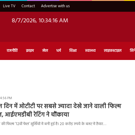
Live TV
Contact
Advertise with us
8/7/2026, 10:34:17 AM
राजनीति
क्राइम
खेल
धर्म
शिक्षा
स्वास्थ्य
लाइफ़स्टाइल
सिन
 4:56 PM
ीन दिन में ओटीटी पर सबसे ज्यादा देखे जाने वाली फिल्म
ल, आईएमडीबी रेटिंग ने चौंकाया
ी की फिल्म ’12वीं फेल’ सुर्खियों में बनी हुई है। 20 करोड़ रुपये के बजट में तैयार…