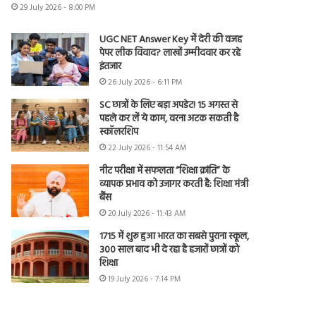
29 July 2026 - 8:00 PM
UGC NET Answer Key में देरी की वजह
पेपर लीक विवाद? लाखों उम्मीदवार कर रहे
इंतजार
26 July 2026 - 6:11 PM
SC छात्रों के लिए बड़ा अपडेट! 15 अगस्त से
पहले कर लें ये काम, वरना अटक सकती है
स्कॉलरशिप
22 July 2026 - 11:54 AM
नीट परीक्षा में सफलता “शिक्षा क्रांति” के
व्यापक प्रभाव को उजागर करती है: शिक्षा मंत्री
बैंस
20 July 2026 - 11:43 AM
1715 में शुरू हुआ भारत का सबसे पुराना स्कूल,
300 साल बाद भी दे रहा है हजारों छात्रों को
शिक्षा
19 July 2026 - 7:14 PM