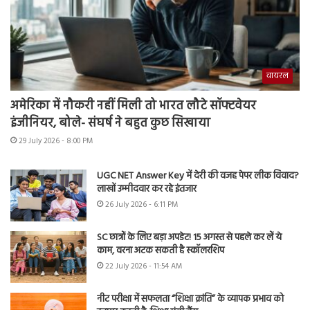
वायरल
अमेरिका में नौकरी नहीं मिली तो भारत लौटे सॉफ्टवेयर
इंजीनियर, बोले- संघर्ष ने बहुत कुछ सिखाया
29 July 2026 - 8:00 PM
UGC NET Answer Key में देरी की वजह पेपर लीक विवाद?
लाखों उम्मीदवार कर रहे इंतजार
26 July 2026 - 6:11 PM
SC छात्रों के लिए बड़ा अपडेट! 15 अगस्त से पहले कर लें ये
काम, वरना अटक सकती है स्कॉलरशिप
22 July 2026 - 11:54 AM
नीट परीक्षा में सफलता “शिक्षा क्रांति” के व्यापक प्रभाव को