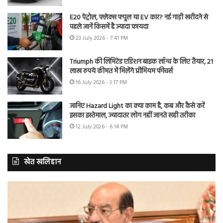
E20 पेट्रोल, फ्लेक्स फ्यूल या EV कार? नई गाड़ी खरीदने से
पहले जानें किसमें है ज्यादा फायदा
23 July 2026 - 7:41 PM
Triumph की लिमिटेड एडिशन बाइक लॉन्च के लिए तैयार, 21
लाख रुपये कीमत में मिलेंगे प्रीमियम फीचर्स
16 July 2026 - 3:17 PM
जानिए Hazard Light का क्या काम है, कब और कैसे करें
इसका इस्तेमाल, ज्यादातर लोग नहीं जानते सही तरीका
12 July 2026 - 6:14 PM
खेत खलिहान