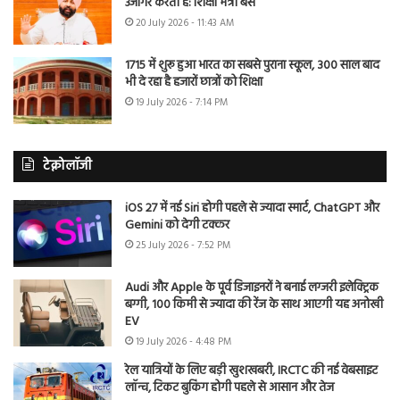
उजागर करती है: शिक्षा मंत्री बैंस
20 July 2026 - 11:43 AM
1715 में शुरू हुआ भारत का सबसे पुराना स्कूल, 300 साल बाद
भी दे रहा है हजारों छात्रों को शिक्षा
19 July 2026 - 7:14 PM
टेक्नोलॉजी
iOS 27 में नई Siri होगी पहले से ज्यादा स्मार्ट, ChatGPT और
Gemini को देगी टक्कर
25 July 2026 - 7:52 PM
Audi और Apple के पूर्व डिजाइनरों ने बनाई लग्जरी इलेक्ट्रिक
बग्गी, 100 किमी से ज्यादा की रेंज के साथ आएगी यह अनोखी
EV
19 July 2026 - 4:48 PM
रेल यात्रियों के लिए बड़ी खुशखबरी, IRCTC की नई वेबसाइट
लॉन्च, टिकट बुकिंग होगी पहले से आसान और तेज