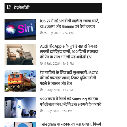
टेक्नोलॉजी
iOS 27 में नई Siri होगी पहले से ज्यादा स्मार्ट,
ChatGPT और Gemini को देगी टक्कर
25 July 2026 - 7:52 PM
Audi और Apple के पूर्व डिजाइनरों ने बनाई
लग्जरी इलेक्ट्रिक बग्गी, 100 किमी से ज्यादा
की रेंज के साथ आएगी यह अनोखी EV
19 July 2026 - 4:48 PM
रेल यात्रियों के लिए बड़ी खुशखबरी, IRCTC
की नई वेबसाइट लॉन्च, टिकट बुकिंग होगी
पहले से आसान और तेज
16 July 2026 - 1:45 PM
999 रुपये में रिजर्व करें Samsung का नया
फोल्डेबल फोन, मिलेंगे 2799 रुपये के फायदे
8 July 2026 - 5:54 PM
Telegram पर सरकार का बड़ा एक्शन, फिल्में