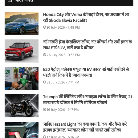
ऑटो जगत
Honda City और Verna की बढ़ी टेंशन, नए अवतार में आ
रही Skoda Slavia Facelift
30 July 2026 - 7:48 PM
नई मारुति ब्रेजा फेसलिफ्ट लॉन्च, नए फीचर्स और टर्बो इंजन के
साथ आई SUV, जानें क्या है कीमत
26 July 2026 - 3:56 PM
E20 पेट्रोल, फ्लेक्स फ्यूल या EV कार? नई गाड़ी खरीदने से
पहले जानें किसमें है ज्यादा फायदा
23 July 2026 - 7:41 PM
Triumph की लिमिटेड एडिशन बाइक लॉन्च के लिए तैयार, 21
लाख रुपये कीमत में मिलेंगे प्रीमियम फीचर्स
16 July 2026 - 3:17 PM
जानिए Hazard Light का क्या काम है, कब और कैसे करें
इसका इस्तेमाल, ज्यादातर लोग नहीं जानते सही तरीका
12 July 2026 - 6:14 PM