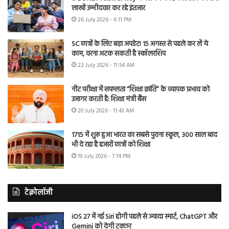
लाखों उम्मीदवार कर रहे इंतजार
26 July 2026 - 6:11 PM
SC छात्रों के लिए बड़ा अपडेट! 15 अगस्त से पहले कर लें ये
काम, वरना अटक सकती है स्कॉलरशिप
22 July 2026 - 11:54 AM
नीट परीक्षा में सफलता “शिक्षा क्रांति” के व्यापक प्रभाव को
उजागर करती है: शिक्षा मंत्री बैंस
20 July 2026 - 11:43 AM
1715 में शुरू हुआ भारत का सबसे पुराना स्कूल, 300 साल बाद
भी दे रहा है हजारों छात्रों को शिक्षा
19 July 2026 - 7:14 PM
टेक्नोलॉजी
iOS 27 में नई Siri होगी पहले से ज्यादा स्मार्ट, ChatGPT और
Gemini को देगी टक्कर