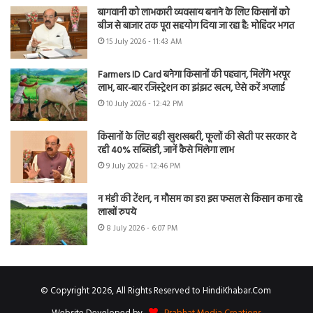
बागवानी को लाभकारी व्यवसाय बनाने के लिए किसानों को
बीज से बाजार तक पूरा सहयोग दिया जा रहा है: मोहिंदर भगत
15 July 2026 - 11:43 AM
Farmers ID Card बनेगा किसानों की पहचान, मिलेंगे भरपूर
लाभ, बार-बार रजिस्ट्रेशन का झंझट खत्म, ऐसे करें अप्लाई
10 July 2026 - 12:42 PM
किसानों के लिए बड़ी खुशखबरी, फूलों की खेती पर सरकार दे
रही 40% सब्सिडी, जानें कैसे मिलेगा लाभ
9 July 2026 - 12:46 PM
न मंडी की टेंशन, न मौसम का डर! इस फसल से किसान कमा रहे
लाखों रुपये
8 July 2026 - 6:07 PM
© Copyright 2026, All Rights Reserved to HindiKhabar.Com