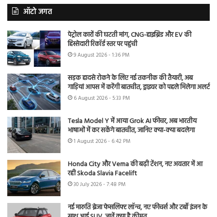
ऑटो जगत
पेट्रोल कारों की घटती मांग, CNG-हाइब्रिड और EV की
हिस्सेदारी रिकॉर्ड स्तर पर पहुंची
9 August 2026 - 1:36 PM
सड़क हादसे रोकने के लिए नई तकनीक की तैयारी, अब
गाड़ियां आपस में करेंगी बातचीत, ड्राइवर को पहले मिलेगा अलर्ट
6 August 2026 - 5:33 PM
Tesla Model Y में आया Grok AI फीचर, अब भारतीय
भाषाओं में कर सकेंगे बातचीत, जानिए क्या-क्या बदलेगा
1 August 2026 - 6:42 PM
Honda City और Verna की बढ़ी टेंशन, नए अवतार में आ
रही Skoda Slavia Facelift
30 July 2026 - 7:48 PM
नई मारुति ब्रेजा फेसलिफ्ट लॉन्च, नए फीचर्स और टर्बो इंजन के
साथ आई SUV, जानें क्या है कीमत