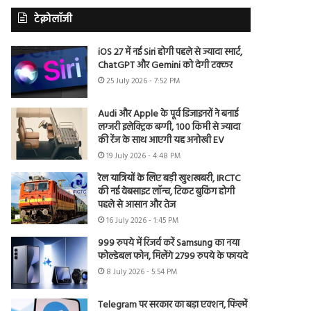
टेक्नोलॉजी
iOS 27 में नई Siri होगी पहले से ज्यादा स्मार्ट,
ChatGPT और Gemini को देगी टक्कर
25 July 2026 - 7:52 PM
Audi और Apple के पूर्व डिजाइनरों ने बनाई
लग्जरी इलेक्ट्रिक बग्गी, 100 किमी से ज्यादा
की रेंज के साथ आएगी यह अनोखी EV
19 July 2026 - 4:48 PM
रेल यात्रियों के लिए बड़ी खुशखबरी, IRCTC
की नई वेबसाइट लॉन्च, टिकट बुकिंग होगी
पहले से आसान और तेज
16 July 2026 - 1:45 PM
999 रुपये में रिजर्व करें Samsung का नया
फोल्डेबल फोन, मिलेंगे 2799 रुपये के फायदे
8 July 2026 - 5:54 PM
Telegram पर सरकार का बड़ा एक्शन, फिल्में