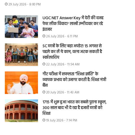
29 July 2026 - 8:00 PM
UGC NET Answer Key में देरी की वजह
पेपर लीक विवाद? लाखों उम्मीदवार कर रहे
इंतजार
26 July 2026 - 6:11 PM
SC छात्रों के लिए बड़ा अपडेट! 15 अगस्त से
पहले कर लें ये काम, वरना अटक सकती है
स्कॉलरशिप
22 July 2026 - 11:54 AM
नीट परीक्षा में सफलता “शिक्षा क्रांति” के
व्यापक प्रभाव को उजागर करती है: शिक्षा मंत्री
बैंस
20 July 2026 - 11:43 AM
1715 में शुरू हुआ भारत का सबसे पुराना स्कूल,
300 साल बाद भी दे रहा है हजारों छात्रों को
शिक्षा
19 July 2026 - 7:14 PM