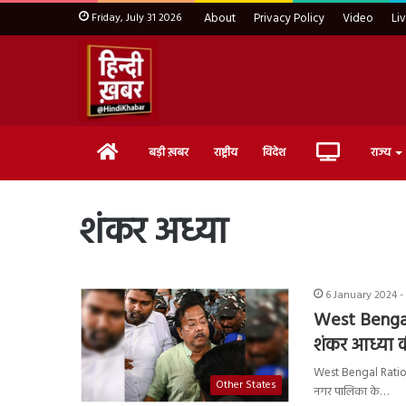
Friday, July 31 2026
About
Privacy Policy
Video
Li
Home
Live
बड़ी ख़बर
राष्ट्रीय
विदेश
राज्य
TV
शंकर अध्या
6 January 2024 -
West Bengal 
शंकर आध्या की
West Bengal Ration S
Other States
नगर पालिका के…