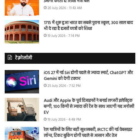
उजागर करती है: शिक्षा मंत्री बैंस
20 July 2026 - 11:43 AM
1715 में शुरू हुआ भारत का सबसे पुराना स्कूल, 300 साल बाद
भी दे रहा है हजारों छात्रों को शिक्षा
19 July 2026 - 7:14 PM
टेक्नोलॉजी
iOS 27 में नई Siri होगी पहले से ज्यादा स्मार्ट, ChatGPT और
Gemini को देगी टक्कर
25 July 2026 - 7:52 PM
Audi और Apple के पूर्व डिजाइनरों ने बनाई लग्जरी इलेक्ट्रिक
बग्गी, 100 किमी से ज्यादा की रेंज के साथ आएगी यह अनोखी
EV
19 July 2026 - 4:48 PM
रेल यात्रियों के लिए बड़ी खुशखबरी, IRCTC की नई वेबसाइट
लॉन्च, टिकट बुकिंग होगी पहले से आसान और तेज