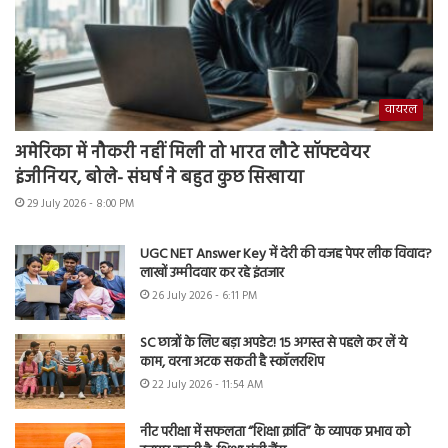
वायरल
अमेरिका में नौकरी नहीं मिली तो भारत लौटे सॉफ्टवेयर
इंजीनियर, बोले- संघर्ष ने बहुत कुछ सिखाया
29 July 2026 - 8:00 PM
UGC NET Answer Key में देरी की वजह पेपर लीक विवाद?
लाखों उम्मीदवार कर रहे इंतजार
26 July 2026 - 6:11 PM
SC छात्रों के लिए बड़ा अपडेट! 15 अगस्त से पहले कर लें ये
काम, वरना अटक सकती है स्कॉलरशिप
22 July 2026 - 11:54 AM
नीट परीक्षा में सफलता “शिक्षा क्रांति” के व्यापक प्रभाव को