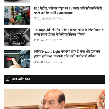
E20 पेट्रोल, फ्लेक्स फ्यूल या EV कार? नई गाड़ी खरीदने से
पहले जानें किसमें है ज्यादा फायदा
23 July 2026 - 7:41 PM
Triumph की लिमिटेड एडिशन बाइक लॉन्च के लिए तैयार, 21
लाख रुपये कीमत में मिलेंगे प्रीमियम फीचर्स
16 July 2026 - 3:17 PM
जानिए Hazard Light का क्या काम है, कब और कैसे करें
इसका इस्तेमाल, ज्यादातर लोग नहीं जानते सही तरीका
12 July 2026 - 6:14 PM
खेत खलिहान