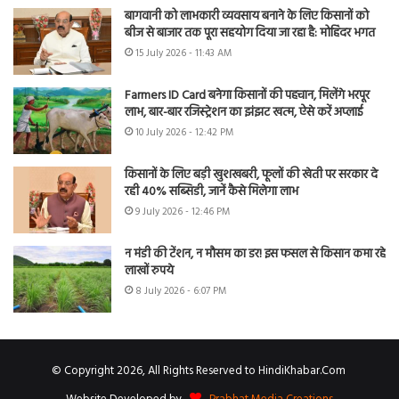
बागवानी को लाभकारी व्यवसाय बनाने के लिए किसानों को
बीज से बाजार तक पूरा सहयोग दिया जा रहा है: मोहिंदर भगत
15 July 2026 - 11:43 AM
Farmers ID Card बनेगा किसानों की पहचान, मिलेंगे भरपूर
लाभ, बार-बार रजिस्ट्रेशन का झंझट खत्म, ऐसे करें अप्लाई
10 July 2026 - 12:42 PM
किसानों के लिए बड़ी खुशखबरी, फूलों की खेती पर सरकार दे
रही 40% सब्सिडी, जानें कैसे मिलेगा लाभ
9 July 2026 - 12:46 PM
न मंडी की टेंशन, न मौसम का डर! इस फसल से किसान कमा रहे
लाखों रुपये
8 July 2026 - 6:07 PM
© Copyright 2026, All Rights Reserved to HindiKhabar.Com