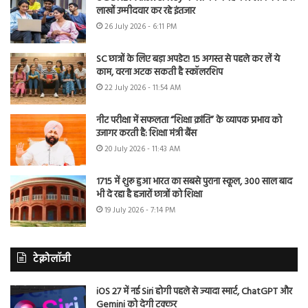
लाखों उम्मीदवार कर रहे इंतजार
26 July 2026 - 6:11 PM
SC छात्रों के लिए बड़ा अपडेट! 15 अगस्त से पहले कर लें ये
काम, वरना अटक सकती है स्कॉलरशिप
22 July 2026 - 11:54 AM
नीट परीक्षा में सफलता “शिक्षा क्रांति” के व्यापक प्रभाव को
उजागर करती है: शिक्षा मंत्री बैंस
20 July 2026 - 11:43 AM
1715 में शुरू हुआ भारत का सबसे पुराना स्कूल, 300 साल बाद
भी दे रहा है हजारों छात्रों को शिक्षा
19 July 2026 - 7:14 PM
टेक्नोलॉजी
iOS 27 में नई Siri होगी पहले से ज्यादा स्मार्ट, ChatGPT और
Gemini को देगी टक्कर