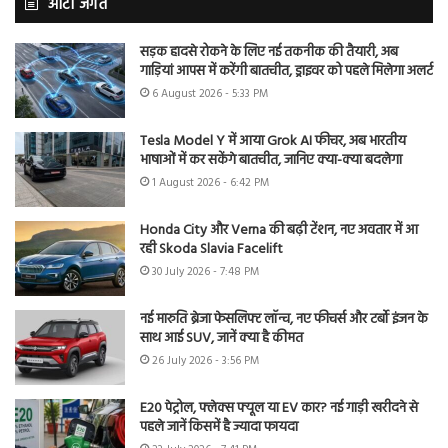
ऑटो जगत
सड़क हादसे रोकने के लिए नई तकनीक की तैयारी, अब
गाड़ियां आपस में करेंगी बातचीत, ड्राइवर को पहले मिलेगा अलर्ट
6 August 2026 - 5:33 PM
Tesla Model Y में आया Grok AI फीचर, अब भारतीय
भाषाओं में कर सकेंगे बातचीत, जानिए क्या-क्या बदलेगा
1 August 2026 - 6:42 PM
Honda City और Verna की बढ़ी टेंशन, नए अवतार में आ
रही Skoda Slavia Facelift
30 July 2026 - 7:48 PM
नई मारुति ब्रेजा फेसलिफ्ट लॉन्च, नए फीचर्स और टर्बो इंजन के
साथ आई SUV, जानें क्या है कीमत
26 July 2026 - 3:56 PM
E20 पेट्रोल, फ्लेक्स फ्यूल या EV कार? नई गाड़ी खरीदने से
पहले जानें किसमें है ज्यादा फायदा