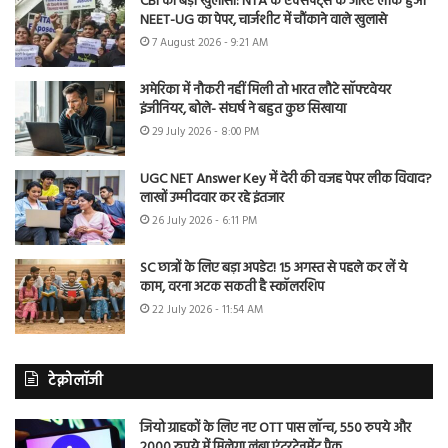
CBI का बड़ा खुलासा: NTA के एक्सपर्ट्स के जरिए लीक हुआ
NEET-UG का पेपर, चार्जशीट में चौंकाने वाले खुलासे
7 August 2026 - 9:21 AM
अमेरिका में नौकरी नहीं मिली तो भारत लौटे सॉफ्टवेयर
इंजीनियर, बोले- संघर्ष ने बहुत कुछ सिखाया
29 July 2026 - 8:00 PM
UGC NET Answer Key में देरी की वजह पेपर लीक विवाद?
लाखों उम्मीदवार कर रहे इंतजार
26 July 2026 - 6:11 PM
SC छात्रों के लिए बड़ा अपडेट! 15 अगस्त से पहले कर लें ये
काम, वरना अटक सकती है स्कॉलरशिप
22 July 2026 - 11:54 AM
टेक्नोलॉजी
जियो ग्राहकों के लिए नए OTT पास लॉन्च, 550 रुपये और
2000 रुपये में मिलेगा लंबा एंटरटेनमेंट पैक