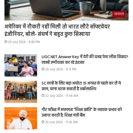
वायरल
अमेरिका में नौकरी नहीं मिली तो भारत लौटे सॉफ्टवेयर
इंजीनियर, बोले- संघर्ष ने बहुत कुछ सिखाया
29 July 2026 - 8:00 PM
UGC NET Answer Key में देरी की वजह पेपर लीक विवाद?
लाखों उम्मीदवार कर रहे इंतजार
26 July 2026 - 6:11 PM
SC छात्रों के लिए बड़ा अपडेट! 15 अगस्त से पहले कर लें ये
काम, वरना अटक सकती है स्कॉलरशिप
22 July 2026 - 11:54 AM
नीट परीक्षा में सफलता “शिक्षा क्रांति” के व्यापक प्रभाव को
उजागर करती है: शिक्षा मंत्री बैंस
20 July 2026 - 11:43 AM