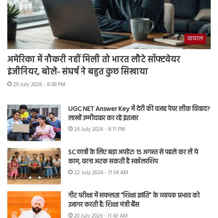
वायरल
अमेरिका में नौकरी नहीं मिली तो भारत लौटे सॉफ्टवेयर
इंजीनियर, बोले- संघर्ष ने बहुत कुछ सिखाया
29 July 2026 - 8:00 PM
UGC NET Answer Key में देरी की वजह पेपर लीक विवाद?
लाखों उम्मीदवार कर रहे इंतजार
26 July 2026 - 6:11 PM
SC छात्रों के लिए बड़ा अपडेट! 15 अगस्त से पहले कर लें ये
काम, वरना अटक सकती है स्कॉलरशिप
22 July 2026 - 11:54 AM
नीट परीक्षा में सफलता “शिक्षा क्रांति” के व्यापक प्रभाव को
उजागर करती है: शिक्षा मंत्री बैंस
20 July 2026 - 11:43 AM