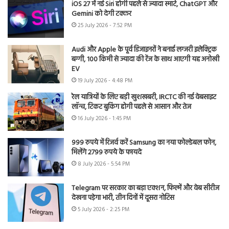
iOS 27 में नई Siri होगी पहले से ज्यादा स्मार्ट, ChatGPT और
Gemini को देगी टक्कर
25 July 2026 - 7:52 PM
Audi और Apple के पूर्व डिजाइनरों ने बनाई लग्जरी इलेक्ट्रिक
बग्गी, 100 किमी से ज्यादा की रेंज के साथ आएगी यह अनोखी
EV
19 July 2026 - 4:48 PM
रेल यात्रियों के लिए बड़ी खुशखबरी, IRCTC की नई वेबसाइट
लॉन्च, टिकट बुकिंग होगी पहले से आसान और तेज
16 July 2026 - 1:45 PM
999 रुपये में रिजर्व करें Samsung का नया फोल्डेबल फोन,
मिलेंगे 2799 रुपये के फायदे
8 July 2026 - 5:54 PM
Telegram पर सरकार का बड़ा एक्शन, फिल्में और वेब सीरीज
देखना पड़ेगा भारी, तीन दिनों में दूसरा नोटिस
5 July 2026 - 2:25 PM