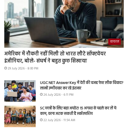
वायरल
अमेरिका में नौकरी नहीं मिली तो भारत लौटे सॉफ्टवेयर
इंजीनियर, बोले- संघर्ष ने बहुत कुछ सिखाया
29 July 2026 - 8:00 PM
UGC NET Answer Key में देरी की वजह पेपर लीक विवाद?
लाखों उम्मीदवार कर रहे इंतजार
26 July 2026 - 6:11 PM
SC छात्रों के लिए बड़ा अपडेट! 15 अगस्त से पहले कर लें ये
काम, वरना अटक सकती है स्कॉलरशिप
22 July 2026 - 11:54 AM