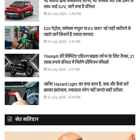
नई मारुति ब्रेजा फेसलिफ्ट लॉन्च, नए फीचर्स और टर्बो इंजन के
साथ आई SUV, जानें क्या है कीमत
26 July 2026 - 3:56 PM
E20 पेट्रोल, फ्लेक्स फ्यूल या EV कार? नई गाड़ी खरीदने से
पहले जानें किसमें है ज्यादा फायदा
23 July 2026 - 7:41 PM
Triumph की लिमिटेड एडिशन बाइक लॉन्च के लिए तैयार, 21
लाख रुपये कीमत में मिलेंगे प्रीमियम फीचर्स
16 July 2026 - 3:17 PM
जानिए Hazard Light का क्या काम है, कब और कैसे करें
इसका इस्तेमाल, ज्यादातर लोग नहीं जानते सही तरीका
12 July 2026 - 6:14 PM
खेत खलिहान