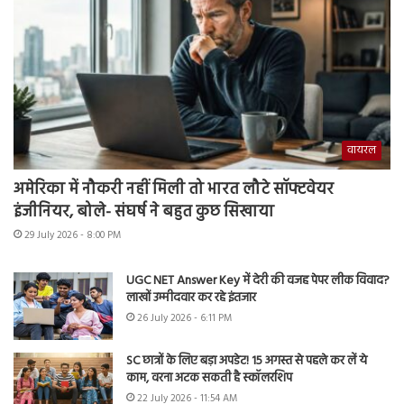
वायरल
अमेरिका में नौकरी नहीं मिली तो भारत लौटे सॉफ्टवेयर
इंजीनियर, बोले- संघर्ष ने बहुत कुछ सिखाया
29 July 2026 - 8:00 PM
UGC NET Answer Key में देरी की वजह पेपर लीक विवाद?
लाखों उम्मीदवार कर रहे इंतजार
26 July 2026 - 6:11 PM
SC छात्रों के लिए बड़ा अपडेट! 15 अगस्त से पहले कर लें ये
काम, वरना अटक सकती है स्कॉलरशिप
22 July 2026 - 11:54 AM