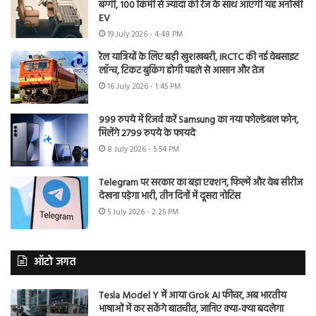
बग्गी, 100 किमी से ज्यादा की रेंज के साथ आएगी यह अनोखी
EV
19 July 2026 - 4:48 PM
रेल यात्रियों के लिए बड़ी खुशखबरी, IRCTC की नई वेबसाइट
लॉन्च, टिकट बुकिंग होगी पहले से आसान और तेज
16 July 2026 - 1:45 PM
999 रुपये में रिजर्व करें Samsung का नया फोल्डेबल फोन,
मिलेंगे 2799 रुपये के फायदे
8 July 2026 - 5:54 PM
Telegram पर सरकार का बड़ा एक्शन, फिल्में और वेब सीरीज
देखना पड़ेगा भारी, तीन दिनों में दूसरा नोटिस
5 July 2026 - 2:25 PM
ऑटो जगत
Tesla Model Y में आया Grok AI फीचर, अब भारतीय
भाषाओं में कर सकेंगे बातचीत, जानिए क्या-क्या बदलेगा