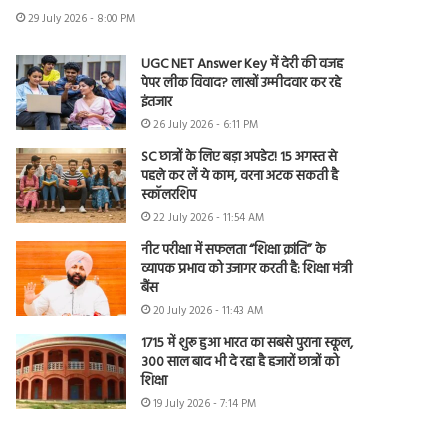
29 July 2026 - 8:00 PM
UGC NET Answer Key में देरी की वजह
पेपर लीक विवाद? लाखों उम्मीदवार कर रहे
इंतजार
26 July 2026 - 6:11 PM
SC छात्रों के लिए बड़ा अपडेट! 15 अगस्त से
पहले कर लें ये काम, वरना अटक सकती है
स्कॉलरशिप
22 July 2026 - 11:54 AM
नीट परीक्षा में सफलता “शिक्षा क्रांति” के
व्यापक प्रभाव को उजागर करती है: शिक्षा मंत्री
बैंस
20 July 2026 - 11:43 AM
1715 में शुरू हुआ भारत का सबसे पुराना स्कूल,
300 साल बाद भी दे रहा है हजारों छात्रों को
शिक्षा
19 July 2026 - 7:14 PM