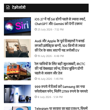
टेक्नोलॉजी
iOS 27 में नई Siri होगी पहले से ज्यादा स्मार्ट,
ChatGPT और Gemini को देगी टक्कर
25 July 2026 - 7:52 PM
Audi और Apple के पूर्व डिजाइनरों ने बनाई
लग्जरी इलेक्ट्रिक बग्गी, 100 किमी से ज्यादा
की रेंज के साथ आएगी यह अनोखी EV
19 July 2026 - 4:48 PM
रेल यात्रियों के लिए बड़ी खुशखबरी, IRCTC
की नई वेबसाइट लॉन्च, टिकट बुकिंग होगी
पहले से आसान और तेज
16 July 2026 - 1:45 PM
999 रुपये में रिजर्व करें Samsung का नया
फोल्डेबल फोन, मिलेंगे 2799 रुपये के फायदे
8 July 2026 - 5:54 PM
Telegram पर सरकार का बड़ा एक्शन, फिल्में