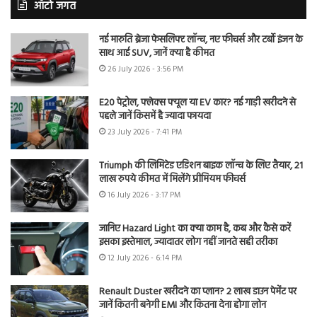
ऑटो जगत
नई मारुति ब्रेजा फेसलिफ्ट लॉन्च, नए फीचर्स और टर्बो इंजन के
साथ आई SUV, जानें क्या है कीमत
26 July 2026 - 3:56 PM
E20 पेट्रोल, फ्लेक्स फ्यूल या EV कार? नई गाड़ी खरीदने से
पहले जानें किसमें है ज्यादा फायदा
23 July 2026 - 7:41 PM
Triumph की लिमिटेड एडिशन बाइक लॉन्च के लिए तैयार, 21
लाख रुपये कीमत में मिलेंगे प्रीमियम फीचर्स
16 July 2026 - 3:17 PM
जानिए Hazard Light का क्या काम है, कब और कैसे करें
इसका इस्तेमाल, ज्यादातर लोग नहीं जानते सही तरीका
12 July 2026 - 6:14 PM
Renault Duster खरीदने का प्लान? 2 लाख डाउन पेमेंट पर
जानें कितनी बनेगी EMI और कितना देना होगा लोन