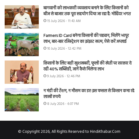
बागवानी को लाभकारी व्यवसाय बनाने के लिए किसानों को
बीज से बाजार तक पूरा सहयोग दिया जा रहा है: मोहिंदर भगत
15 July 2026 - 11:43 AM
Farmers ID Card बनेगा किसानों की पहचान, मिलेंगे भरपूर
लाभ, बार-बार रजिस्ट्रेशन का झंझट खत्म, ऐसे करें अप्लाई
10 July 2026 - 12:42 PM
किसानों के लिए बड़ी खुशखबरी, फूलों की खेती पर सरकार दे
रही 40% सब्सिडी, जानें कैसे मिलेगा लाभ
9 July 2026 - 12:46 PM
न मंडी की टेंशन, न मौसम का डर! इस फसल से किसान कमा रहे
लाखों रुपये
8 July 2026 - 6:07 PM
© Copyright 2026, All Rights Reserved to HindiKhabar.Com