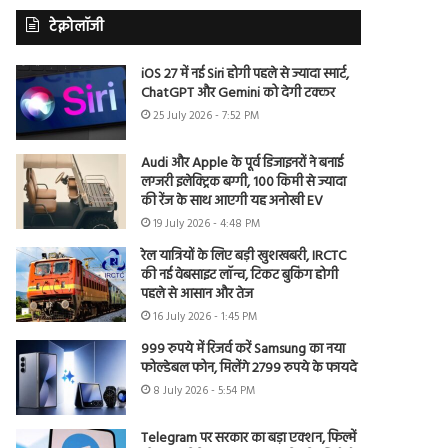
टेक्नोलॉजी
iOS 27 में नई Siri होगी पहले से ज्यादा स्मार्ट,
ChatGPT और Gemini को देगी टक्कर
25 July 2026 - 7:52 PM
Audi और Apple के पूर्व डिजाइनरों ने बनाई
लग्जरी इलेक्ट्रिक बग्गी, 100 किमी से ज्यादा
की रेंज के साथ आएगी यह अनोखी EV
19 July 2026 - 4:48 PM
रेल यात्रियों के लिए बड़ी खुशखबरी, IRCTC
की नई वेबसाइट लॉन्च, टिकट बुकिंग होगी
पहले से आसान और तेज
16 July 2026 - 1:45 PM
999 रुपये में रिजर्व करें Samsung का नया
फोल्डेबल फोन, मिलेंगे 2799 रुपये के फायदे
8 July 2026 - 5:54 PM
Telegram पर सरकार का बड़ा एक्शन, फिल्में