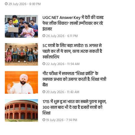
29 July 2026 - 8:00 PM
UGC NET Answer Key में देरी की वजह
पेपर लीक विवाद? लाखों उम्मीदवार कर रहे
इंतजार
26 July 2026 - 6:11 PM
SC छात्रों के लिए बड़ा अपडेट! 15 अगस्त से
पहले कर लें ये काम, वरना अटक सकती है
स्कॉलरशिप
22 July 2026 - 11:54 AM
नीट परीक्षा में सफलता “शिक्षा क्रांति” के
व्यापक प्रभाव को उजागर करती है: शिक्षा मंत्री
बैंस
20 July 2026 - 11:43 AM
1715 में शुरू हुआ भारत का सबसे पुराना स्कूल,
300 साल बाद भी दे रहा है हजारों छात्रों को
शिक्षा
19 July 2026 - 7:14 PM