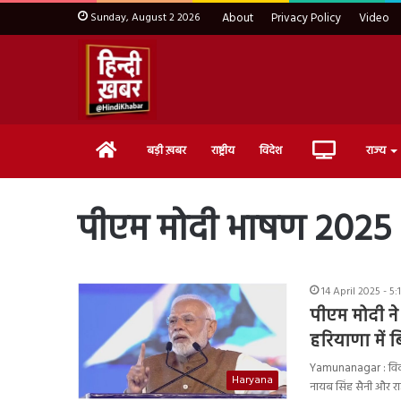
Sunday, August 2 2026
About
Privacy Policy
Video
Home
Live
बड़ी ख़बर
राष्ट्रीय
विदेश
राज्य
TV
पीएम मोदी भाषण 2025
14 April 2025 - 5
पीएम मोदी न
हरियाणा में ब
Yamunanagar : विकसित 
Haryana
नायब सिंह सैनी और र