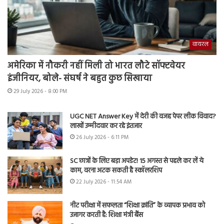
वायरल
अमेरिका में नौकरी नहीं मिली तो भारत लौटे सॉफ्टवेयर
इंजीनियर, बोले- संघर्ष ने बहुत कुछ सिखाया
29 July 2026 - 8:00 PM
UGC NET Answer Key में देरी की वजह पेपर लीक विवाद?
लाखों उम्मीदवार कर रहे इंतजार
26 July 2026 - 6:11 PM
SC छात्रों के लिए बड़ा अपडेट! 15 अगस्त से पहले कर लें ये
काम, वरना अटक सकती है स्कॉलरशिप
22 July 2026 - 11:54 AM
नीट परीक्षा में सफलता “शिक्षा क्रांति” के व्यापक प्रभाव को
उजागर करती है: शिक्षा मंत्री बैंस