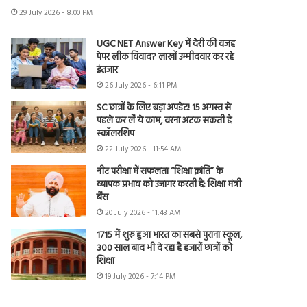
29 July 2026 - 8:00 PM
UGC NET Answer Key में देरी की वजह
पेपर लीक विवाद? लाखों उम्मीदवार कर रहे
इंतजार
26 July 2026 - 6:11 PM
SC छात्रों के लिए बड़ा अपडेट! 15 अगस्त से
पहले कर लें ये काम, वरना अटक सकती है
स्कॉलरशिप
22 July 2026 - 11:54 AM
नीट परीक्षा में सफलता “शिक्षा क्रांति” के
व्यापक प्रभाव को उजागर करती है: शिक्षा मंत्री
बैंस
20 July 2026 - 11:43 AM
1715 में शुरू हुआ भारत का सबसे पुराना स्कूल,
300 साल बाद भी दे रहा है हजारों छात्रों को
शिक्षा
19 July 2026 - 7:14 PM