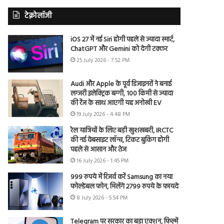
टेक्नोलॉजी
iOS 27 में नई Siri होगी पहले से ज्यादा स्मार्ट,
ChatGPT और Gemini को देगी टक्कर
25 July 2026 - 7:52 PM
Audi और Apple के पूर्व डिजाइनरों ने बनाई
लग्जरी इलेक्ट्रिक बग्गी, 100 किमी से ज्यादा
की रेंज के साथ आएगी यह अनोखी EV
19 July 2026 - 4:48 PM
रेल यात्रियों के लिए बड़ी खुशखबरी, IRCTC
की नई वेबसाइट लॉन्च, टिकट बुकिंग होगी
पहले से आसान और तेज
16 July 2026 - 1:45 PM
999 रुपये में रिजर्व करें Samsung का नया
फोल्डेबल फोन, मिलेंगे 2799 रुपये के फायदे
8 July 2026 - 5:54 PM
Telegram पर सरकार का बड़ा एक्शन, फिल्में