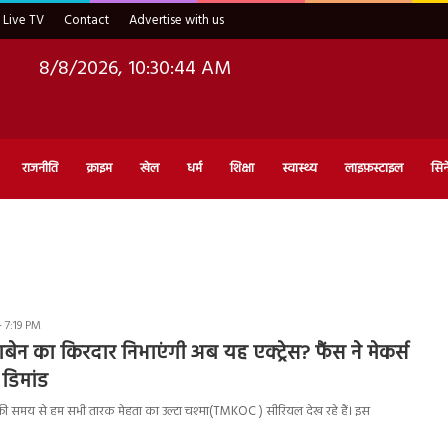
Live TV
Contact
Advertise with us
8/8/2026, 10:30:45 AM
राजनीति
क्राइम
खेल
धर्म
शिक्षा
स्वास्थ्य
लाइफ़स्टाइल
सिन
 7:19 PM
न का किरदार निभाएंगी अब यह एक्ट्रेस? फैंस ने मेकर्स
 डिमांड
समय से हम सभी तारक मेहता का उल्टा चश्मा(TMKOC ) सीरियल देख रहे हैं। इस