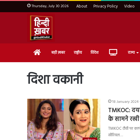
Thursday, July 30 2026
About
Privacy Policy
Video
Home
Live
बड़ी ख़बर
राष्ट्रीय
विदेश
राज्य
TV
दिशा वकानी
18 January 2024 -
TMKOC: दयाबे
के सामने रखी
TMKOC टीवी पर काफी 
सीरियल…