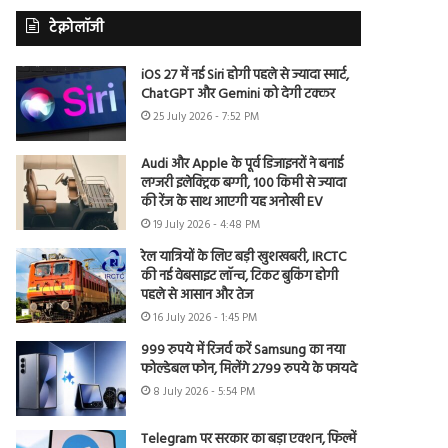
टेक्नोलॉजी
iOS 27 में नई Siri होगी पहले से ज्यादा स्मार्ट,
ChatGPT और Gemini को देगी टक्कर
25 July 2026 - 7:52 PM
Audi और Apple के पूर्व डिजाइनरों ने बनाई
लग्जरी इलेक्ट्रिक बग्गी, 100 किमी से ज्यादा
की रेंज के साथ आएगी यह अनोखी EV
19 July 2026 - 4:48 PM
रेल यात्रियों के लिए बड़ी खुशखबरी, IRCTC
की नई वेबसाइट लॉन्च, टिकट बुकिंग होगी
पहले से आसान और तेज
16 July 2026 - 1:45 PM
999 रुपये में रिजर्व करें Samsung का नया
फोल्डेबल फोन, मिलेंगे 2799 रुपये के फायदे
8 July 2026 - 5:54 PM
Telegram पर सरकार का बड़ा एक्शन, फिल्में