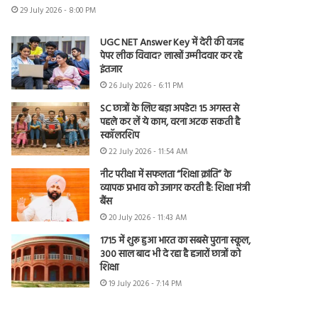
29 July 2026 - 8:00 PM
UGC NET Answer Key में देरी की वजह
पेपर लीक विवाद? लाखों उम्मीदवार कर रहे
इंतजार
26 July 2026 - 6:11 PM
SC छात्रों के लिए बड़ा अपडेट! 15 अगस्त से
पहले कर लें ये काम, वरना अटक सकती है
स्कॉलरशिप
22 July 2026 - 11:54 AM
नीट परीक्षा में सफलता “शिक्षा क्रांति” के
व्यापक प्रभाव को उजागर करती है: शिक्षा मंत्री
बैंस
20 July 2026 - 11:43 AM
1715 में शुरू हुआ भारत का सबसे पुराना स्कूल,
300 साल बाद भी दे रहा है हजारों छात्रों को
शिक्षा
19 July 2026 - 7:14 PM