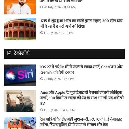
उजागर करती है: शिक्षा मंत्री बैंस
20 July 2026 - 11:43 AM
1715 में शुरू हुआ भारत का सबसे पुराना स्कूल, 300 साल बाद
भी दे रहा है हजारों छात्रों को शिक्षा
19 July 2026 - 7:14 PM
टेक्नोलॉजी
iOS 27 में नई Siri होगी पहले से ज्यादा स्मार्ट, ChatGPT और
Gemini को देगी टक्कर
25 July 2026 - 7:52 PM
Audi और Apple के पूर्व डिजाइनरों ने बनाई लग्जरी इलेक्ट्रिक
बग्गी, 100 किमी से ज्यादा की रेंज के साथ आएगी यह अनोखी
EV
19 July 2026 - 4:48 PM
रेल यात्रियों के लिए बड़ी खुशखबरी, IRCTC की नई वेबसाइट
लॉन्च, टिकट बुकिंग होगी पहले से आसान और तेज