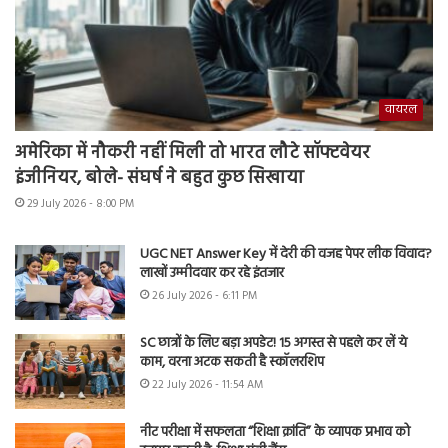
वायरल
अमेरिका में नौकरी नहीं मिली तो भारत लौटे सॉफ्टवेयर
इंजीनियर, बोले- संघर्ष ने बहुत कुछ सिखाया
29 July 2026 - 8:00 PM
UGC NET Answer Key में देरी की वजह पेपर लीक विवाद?
लाखों उम्मीदवार कर रहे इंतजार
26 July 2026 - 6:11 PM
SC छात्रों के लिए बड़ा अपडेट! 15 अगस्त से पहले कर लें ये
काम, वरना अटक सकती है स्कॉलरशिप
22 July 2026 - 11:54 AM
नीट परीक्षा में सफलता “शिक्षा क्रांति” के व्यापक प्रभाव को