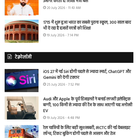
उजागर करती है: शिक्षा मंत्री बैंस
20 July 2026 - 11:43 AM
1715 में शुरू हुआ भारत का सबसे पुराना स्कूल, 300 साल बाद
भी दे रहा है हजारों छात्रों को शिक्षा
19 July 2026 - 7:14 PM
टेक्नोलॉजी
iOS 27 में नई Siri होगी पहले से ज्यादा स्मार्ट, ChatGPT और
Gemini को देगी टक्कर
25 July 2026 - 7:52 PM
Audi और Apple के पूर्व डिजाइनरों ने बनाई लग्जरी इलेक्ट्रिक
बग्गी, 100 किमी से ज्यादा की रेंज के साथ आएगी यह अनोखी
EV
19 July 2026 - 4:48 PM
रेल यात्रियों के लिए बड़ी खुशखबरी, IRCTC की नई वेबसाइट
लॉन्च, टिकट बुकिंग होगी पहले से आसान और तेज