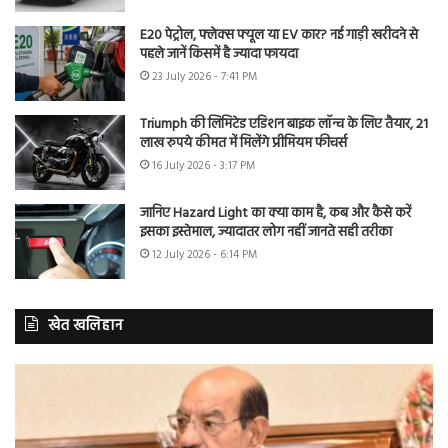
E20 पेट्रोल, फ्लेक्स फ्यूल या EV कार? नई गाड़ी खरीदने से
पहले जानें किसमें है ज्यादा फायदा
23 July 2026 - 7:41 PM
Triumph की लिमिटेड एडिशन बाइक लॉन्च के लिए तैयार, 21
लाख रुपये कीमत में मिलेंगे प्रीमियम फीचर्स
16 July 2026 - 3:17 PM
जानिए Hazard Light का क्या काम है, कब और कैसे करें
इसका इस्तेमाल, ज्यादातर लोग नहीं जानते सही तरीका
12 July 2026 - 6:14 PM
खेत खलिहान