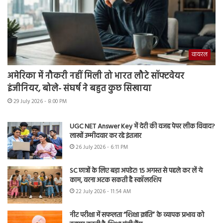
वायरल
अमेरिका में नौकरी नहीं मिली तो भारत लौटे सॉफ्टवेयर
इंजीनियर, बोले- संघर्ष ने बहुत कुछ सिखाया
29 July 2026 - 8:00 PM
UGC NET Answer Key में देरी की वजह पेपर लीक विवाद?
लाखों उम्मीदवार कर रहे इंतजार
26 July 2026 - 6:11 PM
SC छात्रों के लिए बड़ा अपडेट! 15 अगस्त से पहले कर लें ये
काम, वरना अटक सकती है स्कॉलरशिप
22 July 2026 - 11:54 AM
नीट परीक्षा में सफलता “शिक्षा क्रांति” के व्यापक प्रभाव को