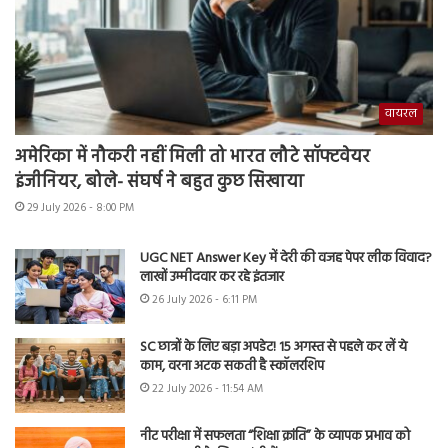
वायरल
अमेरिका में नौकरी नहीं मिली तो भारत लौटे सॉफ्टवेयर
इंजीनियर, बोले- संघर्ष ने बहुत कुछ सिखाया
29 July 2026 - 8:00 PM
UGC NET Answer Key में देरी की वजह पेपर लीक विवाद?
लाखों उम्मीदवार कर रहे इंतजार
26 July 2026 - 6:11 PM
SC छात्रों के लिए बड़ा अपडेट! 15 अगस्त से पहले कर लें ये
काम, वरना अटक सकती है स्कॉलरशिप
22 July 2026 - 11:54 AM
नीट परीक्षा में सफलता “शिक्षा क्रांति” के व्यापक प्रभाव को