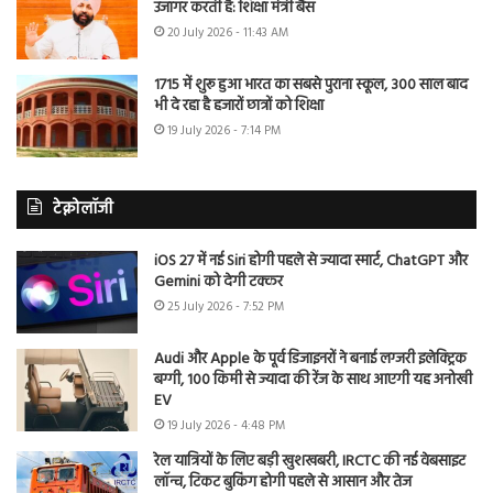
उजागर करती है: शिक्षा मंत्री बैंस
20 July 2026 - 11:43 AM
1715 में शुरू हुआ भारत का सबसे पुराना स्कूल, 300 साल बाद
भी दे रहा है हजारों छात्रों को शिक्षा
19 July 2026 - 7:14 PM
टेक्नोलॉजी
iOS 27 में नई Siri होगी पहले से ज्यादा स्मार्ट, ChatGPT और
Gemini को देगी टक्कर
25 July 2026 - 7:52 PM
Audi और Apple के पूर्व डिजाइनरों ने बनाई लग्जरी इलेक्ट्रिक
बग्गी, 100 किमी से ज्यादा की रेंज के साथ आएगी यह अनोखी
EV
19 July 2026 - 4:48 PM
रेल यात्रियों के लिए बड़ी खुशखबरी, IRCTC की नई वेबसाइट
लॉन्च, टिकट बुकिंग होगी पहले से आसान और तेज