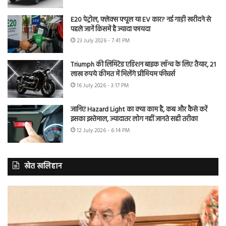
E20 पेट्रोल, फ्लेक्स फ्यूल या EV कार? नई गाड़ी खरीदने से
पहले जानें किसमें है ज्यादा फायदा
23 July 2026 - 7:41 PM
Triumph की लिमिटेड एडिशन बाइक लॉन्च के लिए तैयार, 21
लाख रुपये कीमत में मिलेंगे प्रीमियम फीचर्स
16 July 2026 - 3:17 PM
जानिए Hazard Light का क्या काम है, कब और कैसे करें
इसका इस्तेमाल, ज्यादातर लोग नहीं जानते सही तरीका
12 July 2026 - 6:14 PM
खेत खलिहान