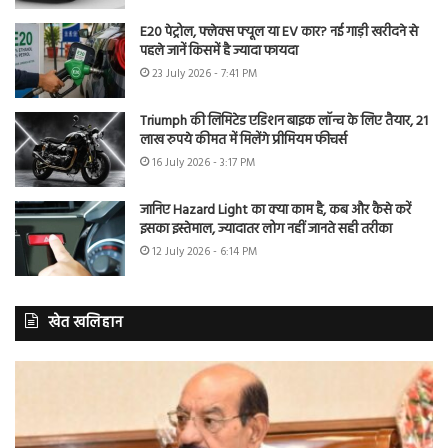
E20 पेट्रोल, फ्लेक्स फ्यूल या EV कार? नई गाड़ी खरीदने से
पहले जानें किसमें है ज्यादा फायदा
23 July 2026 - 7:41 PM
Triumph की लिमिटेड एडिशन बाइक लॉन्च के लिए तैयार, 21
लाख रुपये कीमत में मिलेंगे प्रीमियम फीचर्स
16 July 2026 - 3:17 PM
जानिए Hazard Light का क्या काम है, कब और कैसे करें
इसका इस्तेमाल, ज्यादातर लोग नहीं जानते सही तरीका
12 July 2026 - 6:14 PM
खेत खलिहान