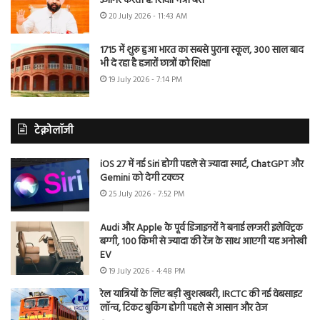
उजागर करती है: शिक्षा मंत्री बैंस
20 July 2026 - 11:43 AM
1715 में शुरू हुआ भारत का सबसे पुराना स्कूल, 300 साल बाद
भी दे रहा है हजारों छात्रों को शिक्षा
19 July 2026 - 7:14 PM
टेक्नोलॉजी
iOS 27 में नई Siri होगी पहले से ज्यादा स्मार्ट, ChatGPT और
Gemini को देगी टक्कर
25 July 2026 - 7:52 PM
Audi और Apple के पूर्व डिजाइनरों ने बनाई लग्जरी इलेक्ट्रिक
बग्गी, 100 किमी से ज्यादा की रेंज के साथ आएगी यह अनोखी
EV
19 July 2026 - 4:48 PM
रेल यात्रियों के लिए बड़ी खुशखबरी, IRCTC की नई वेबसाइट
लॉन्च, टिकट बुकिंग होगी पहले से आसान और तेज