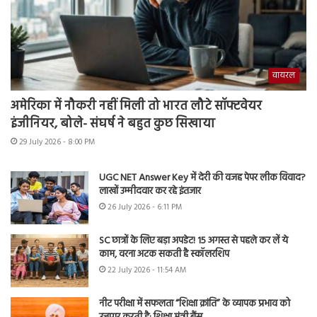
वायरल
अमेरिका में नौकरी नहीं मिली तो भारत लौटे सॉफ्टवेयर
इंजीनियर, बोले- संघर्ष ने बहुत कुछ सिखाया
29 July 2026 - 8:00 PM
UGC NET Answer Key में देरी की वजह पेपर लीक विवाद?
लाखों उम्मीदवार कर रहे इंतजार
26 July 2026 - 6:11 PM
SC छात्रों के लिए बड़ा अपडेट! 15 अगस्त से पहले कर लें ये
काम, वरना अटक सकती है स्कॉलरशिप
22 July 2026 - 11:54 AM
नीट परीक्षा में सफलता “शिक्षा क्रांति” के व्यापक प्रभाव को