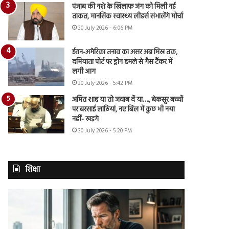
पंजाब की नशे के खिलाफ जंग को मिली नई
ताकत, मानसिक स्वास्थ्य लीडर्स संभालेंगे मोर्चा
30 July 2026 - 6:06 PM
ईरान-अमेरिका तनाव का असर अब मिस्र तक,
दमियाता पोर्ट पर ड्रोन हमले से गैस टैंकर में
लगी आग
30 July 2026 - 5:42 PM
अमित शाह या तो जवाब दें या…., बेकसूर बच्चों
पर बरसाई लाठियां, नए बिल में कुछ भी नया
नहीं- खड़गे
30 July 2026 - 5:20 PM
शिक्षा