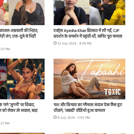
ं काजल-अम्रपाली की भिड़ंत,
एक्ट्रेस Ayesha Khan हिरासत में ली गईं, CJP
़ी जंग, एक-दूजे से भिड़ीं
प्रदर्शन के समर्थन में पहुंची थीं, जानिए पूरा मामला
22 July 2026 - 8:09 PM
6:57 PM
े गाने ‘जुगनी’ पर विवाद,
यश और कियारा का ग्लैमरस अंदाज देख फैंस हुए
न को लेकर उठे सवाल, बढ़ा
दीवाने, ‘तबाही’ वीडियो हुआ वायरल
8 July 2026 - 5:05 PM
7:27 PM