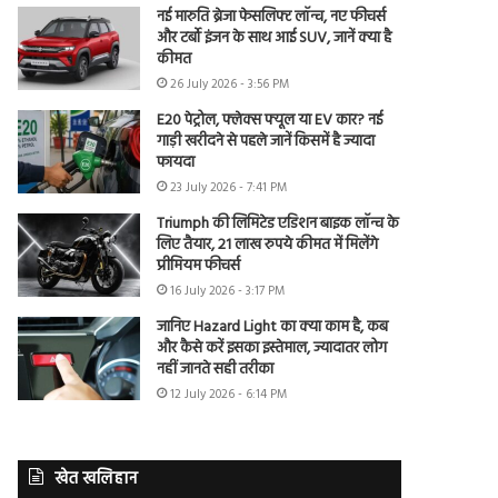
नई मारुति ब्रेजा फेसलिफ्ट लॉन्च, नए फीचर्स
और टर्बो इंजन के साथ आई SUV, जानें क्या है
कीमत
26 July 2026 - 3:56 PM
E20 पेट्रोल, फ्लेक्स फ्यूल या EV कार? नई
गाड़ी खरीदने से पहले जानें किसमें है ज्यादा
फायदा
23 July 2026 - 7:41 PM
Triumph की लिमिटेड एडिशन बाइक लॉन्च के
लिए तैयार, 21 लाख रुपये कीमत में मिलेंगे
प्रीमियम फीचर्स
16 July 2026 - 3:17 PM
जानिए Hazard Light का क्या काम है, कब
और कैसे करें इसका इस्तेमाल, ज्यादातर लोग
नहीं जानते सही तरीका
12 July 2026 - 6:14 PM
खेत खलिहान