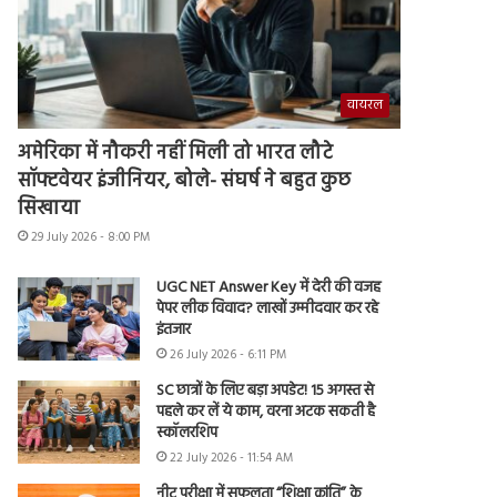
वायरल
अमेरिका में नौकरी नहीं मिली तो भारत लौटे
सॉफ्टवेयर इंजीनियर, बोले- संघर्ष ने बहुत कुछ
सिखाया
29 July 2026 - 8:00 PM
UGC NET Answer Key में देरी की वजह
पेपर लीक विवाद? लाखों उम्मीदवार कर रहे
इंतजार
26 July 2026 - 6:11 PM
SC छात्रों के लिए बड़ा अपडेट! 15 अगस्त से
पहले कर लें ये काम, वरना अटक सकती है
स्कॉलरशिप
22 July 2026 - 11:54 AM
नीट परीक्षा में सफलता “शिक्षा क्रांति” के