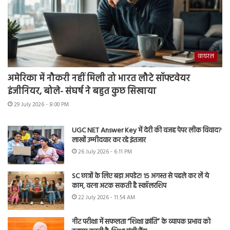
वायरल
अमेरिका में नौकरी नहीं मिली तो भारत लौटे सॉफ्टवेयर
इंजीनियर, बोले- संघर्ष ने बहुत कुछ सिखाया
29 July 2026 - 8:00 PM
UGC NET Answer Key में देरी की वजह पेपर लीक विवाद?
लाखों उम्मीदवार कर रहे इंतजार
26 July 2026 - 6:11 PM
SC छात्रों के लिए बड़ा अपडेट! 15 अगस्त से पहले कर लें ये
काम, वरना अटक सकती है स्कॉलरशिप
22 July 2026 - 11:54 AM
नीट परीक्षा में सफलता “शिक्षा क्रांति” के व्यापक प्रभाव को