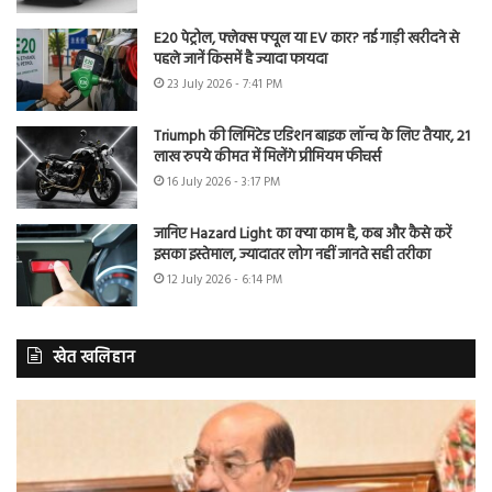
E20 पेट्रोल, फ्लेक्स फ्यूल या EV कार? नई गाड़ी खरीदने से
पहले जानें किसमें है ज्यादा फायदा
23 July 2026 - 7:41 PM
Triumph की लिमिटेड एडिशन बाइक लॉन्च के लिए तैयार, 21
लाख रुपये कीमत में मिलेंगे प्रीमियम फीचर्स
16 July 2026 - 3:17 PM
जानिए Hazard Light का क्या काम है, कब और कैसे करें
इसका इस्तेमाल, ज्यादातर लोग नहीं जानते सही तरीका
12 July 2026 - 6:14 PM
खेत खलिहान