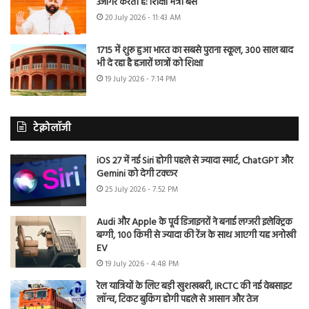
उजागर करती है: शिक्षा मंत्री बैंस
20 July 2026 - 11:43 AM
1715 में शुरू हुआ भारत का सबसे पुराना स्कूल, 300 साल बाद
भी दे रहा है हजारों छात्रों को शिक्षा
19 July 2026 - 7:14 PM
टेक्नोलॉजी
iOS 27 में नई Siri होगी पहले से ज्यादा स्मार्ट, ChatGPT और
Gemini को देगी टक्कर
25 July 2026 - 7:52 PM
Audi और Apple के पूर्व डिजाइनरों ने बनाई लग्जरी इलेक्ट्रिक
बग्गी, 100 किमी से ज्यादा की रेंज के साथ आएगी यह अनोखी
EV
19 July 2026 - 4:48 PM
रेल यात्रियों के लिए बड़ी खुशखबरी, IRCTC की नई वेबसाइट
लॉन्च, टिकट बुकिंग होगी पहले से आसान और तेज