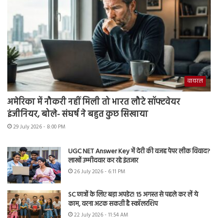
वायरल
अमेरिका में नौकरी नहीं मिली तो भारत लौटे सॉफ्टवेयर
इंजीनियर, बोले- संघर्ष ने बहुत कुछ सिखाया
29 July 2026 - 8:00 PM
UGC NET Answer Key में देरी की वजह पेपर लीक विवाद?
लाखों उम्मीदवार कर रहे इंतजार
26 July 2026 - 6:11 PM
SC छात्रों के लिए बड़ा अपडेट! 15 अगस्त से पहले कर लें ये
काम, वरना अटक सकती है स्कॉलरशिप
22 July 2026 - 11:54 AM