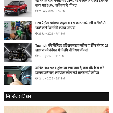
नई मारुति ब्रेजा फेसलिफ्ट लॉन्च, नए फीचर्स और टर्बो इंजन के
साथ आई SUV, जानें क्या है कीमत
26 July 2026 - 3:56 PM
E20 पेट्रोल, फ्लेक्स फ्यूल या EV कार? नई गाड़ी खरीदने से
पहले जानें किसमें है ज्यादा फायदा
23 July 2026 - 7:41 PM
Triumph की लिमिटेड एडिशन बाइक लॉन्च के लिए तैयार, 21
लाख रुपये कीमत में मिलेंगे प्रीमियम फीचर्स
16 July 2026 - 3:17 PM
जानिए Hazard Light का क्या काम है, कब और कैसे करें
इसका इस्तेमाल, ज्यादातर लोग नहीं जानते सही तरीका
12 July 2026 - 6:14 PM
खेत खलिहान