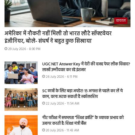
वायरल
अमेरिका में नौकरी नहीं मिली तो भारत लौटे सॉफ्टवेयर
इंजीनियर, बोले- संघर्ष ने बहुत कुछ सिखाया
29 July 2026 - 8:00 PM
UGC NET Answer Key में देरी की वजह पेपर लीक विवाद?
लाखों उम्मीदवार कर रहे इंतजार
26 July 2026 - 6:11 PM
SC छात्रों के लिए बड़ा अपडेट! 15 अगस्त से पहले कर लें ये
काम, वरना अटक सकती है स्कॉलरशिप
22 July 2026 - 11:54 AM
नीट परीक्षा में सफलता “शिक्षा क्रांति” के व्यापक प्रभाव को
उजागर करती है: शिक्षा मंत्री बैंस
20 July 2026 - 11:43 AM