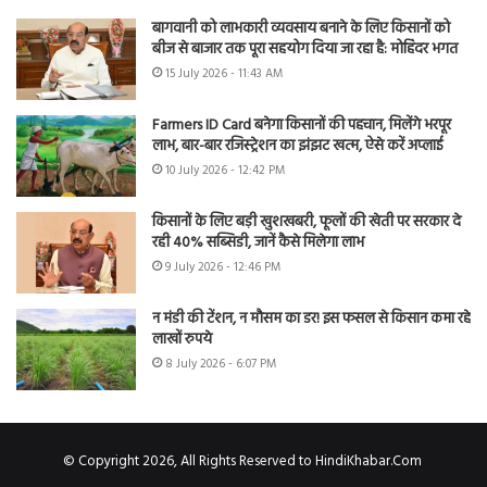
बागवानी को लाभकारी व्यवसाय बनाने के लिए किसानों को
बीज से बाजार तक पूरा सहयोग दिया जा रहा है: मोहिंदर भगत
15 July 2026 - 11:43 AM
Farmers ID Card बनेगा किसानों की पहचान, मिलेंगे भरपूर
लाभ, बार-बार रजिस्ट्रेशन का झंझट खत्म, ऐसे करें अप्लाई
10 July 2026 - 12:42 PM
किसानों के लिए बड़ी खुशखबरी, फूलों की खेती पर सरकार दे
रही 40% सब्सिडी, जानें कैसे मिलेगा लाभ
9 July 2026 - 12:46 PM
न मंडी की टेंशन, न मौसम का डर! इस फसल से किसान कमा रहे
लाखों रुपये
8 July 2026 - 6:07 PM
© Copyright 2026, All Rights Reserved to HindiKhabar.Com