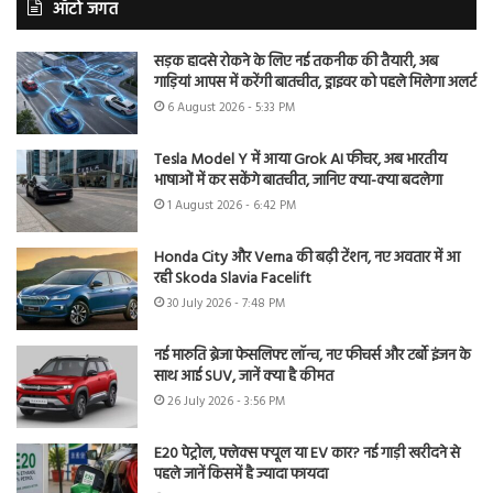
ऑटो जगत
सड़क हादसे रोकने के लिए नई तकनीक की तैयारी, अब
गाड़ियां आपस में करेंगी बातचीत, ड्राइवर को पहले मिलेगा अलर्ट
6 August 2026 - 5:33 PM
Tesla Model Y में आया Grok AI फीचर, अब भारतीय
भाषाओं में कर सकेंगे बातचीत, जानिए क्या-क्या बदलेगा
1 August 2026 - 6:42 PM
Honda City और Verna की बढ़ी टेंशन, नए अवतार में आ
रही Skoda Slavia Facelift
30 July 2026 - 7:48 PM
नई मारुति ब्रेजा फेसलिफ्ट लॉन्च, नए फीचर्स और टर्बो इंजन के
साथ आई SUV, जानें क्या है कीमत
26 July 2026 - 3:56 PM
E20 पेट्रोल, फ्लेक्स फ्यूल या EV कार? नई गाड़ी खरीदने से
पहले जानें किसमें है ज्यादा फायदा