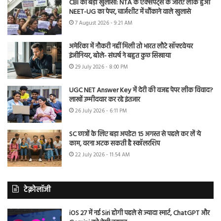
CBI का बड़ा खुलासा: NTA के एक्सपर्ट्स के जरिए लीक हुआ
NEET-UG का पेपर, चार्जशीट में चौंकाने वाले खुलासे
7 August 2026 - 9:21 AM
अमेरिका में नौकरी नहीं मिली तो भारत लौटे सॉफ्टवेयर
इंजीनियर, बोले- संघर्ष ने बहुत कुछ सिखाया
29 July 2026 - 8:00 PM
UGC NET Answer Key में देरी की वजह पेपर लीक विवाद?
लाखों उम्मीदवार कर रहे इंतजार
26 July 2026 - 6:11 PM
SC छात्रों के लिए बड़ा अपडेट! 15 अगस्त से पहले कर लें ये
काम, वरना अटक सकती है स्कॉलरशिप
22 July 2026 - 11:54 AM
टेक्नोलॉजी
iOS 27 में नई Siri होगी पहले से ज्यादा स्मार्ट, ChatGPT और