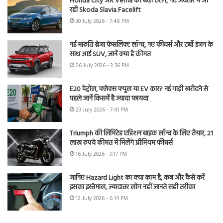
Honda City और Verna की बढ़ी टेंशन, नए अवतार में आ
रही Skoda Slavia Facelift
30 July 2026 - 7:48 PM
नई मारुति ब्रेजा फेसलिफ्ट लॉन्च, नए फीचर्स और टर्बो इंजन के
साथ आई SUV, जानें क्या है कीमत
26 July 2026 - 3:56 PM
E20 पेट्रोल, फ्लेक्स फ्यूल या EV कार? नई गाड़ी खरीदने से
पहले जानें किसमें है ज्यादा फायदा
23 July 2026 - 7:41 PM
Triumph की लिमिटेड एडिशन बाइक लॉन्च के लिए तैयार, 21
लाख रुपये कीमत में मिलेंगे प्रीमियम फीचर्स
16 July 2026 - 3:17 PM
जानिए Hazard Light का क्या काम है, कब और कैसे करें
इसका इस्तेमाल, ज्यादातर लोग नहीं जानते सही तरीका
12 July 2026 - 6:14 PM