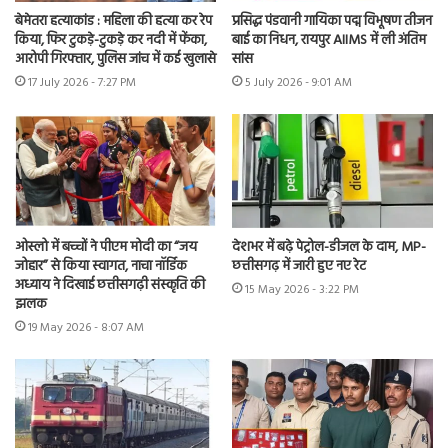
बेमेतरा हत्याकांड : महिला की हत्या कर रेप
प्रसिद्ध पंडवानी गायिका पद्म विभूषण तीजन
किया, फिर टुकड़े-टुकड़े कर नदी में फेंका,
बाई का निधन, रायपुर AIIMS में ली अंतिम
आरोपी गिरफ्तार, पुलिस जांच में कई खुलासे
सांस
17 July 2026 - 7:27 PM
5 July 2026 - 9:01 AM
ओस्लो में बच्चों ने पीएम मोदी का “जय
देशभर में बढ़े पेट्रोल-डीजल के दाम, MP-
जोहार” से किया स्वागत, नाचा नॉर्डिक
छत्तीसगढ़ में जारी हुए नए रेट
अध्याय ने दिखाई छत्तीसगढ़ी संस्कृति की
15 May 2026 - 3:22 PM
झलक
19 May 2026 - 8:07 AM