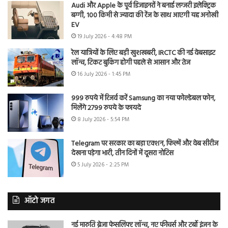
Audi और Apple के पूर्व डिजाइनरों ने बनाई लग्जरी इलेक्ट्रिक
बग्गी, 100 किमी से ज्यादा की रेंज के साथ आएगी यह अनोखी
EV
19 July 2026 - 4:48 PM
रेल यात्रियों के लिए बड़ी खुशखबरी, IRCTC की नई वेबसाइट
लॉन्च, टिकट बुकिंग होगी पहले से आसान और तेज
16 July 2026 - 1:45 PM
999 रुपये में रिजर्व करें Samsung का नया फोल्डेबल फोन,
मिलेंगे 2799 रुपये के फायदे
8 July 2026 - 5:54 PM
Telegram पर सरकार का बड़ा एक्शन, फिल्में और वेब सीरीज
देखना पड़ेगा भारी, तीन दिनों में दूसरा नोटिस
5 July 2026 - 2:25 PM
ऑटो जगत
नई मारुति ब्रेजा फेसलिफ्ट लॉन्च, नए फीचर्स और टर्बो इंजन के