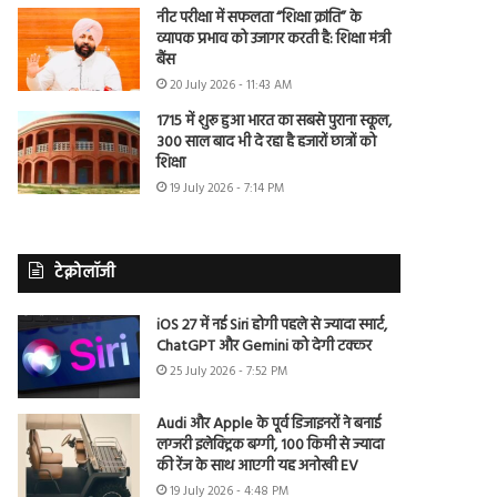
नीट परीक्षा में सफलता “शिक्षा क्रांति” के
व्यापक प्रभाव को उजागर करती है: शिक्षा मंत्री
बैंस
20 July 2026 - 11:43 AM
1715 में शुरू हुआ भारत का सबसे पुराना स्कूल,
300 साल बाद भी दे रहा है हजारों छात्रों को
शिक्षा
19 July 2026 - 7:14 PM
टेक्नोलॉजी
iOS 27 में नई Siri होगी पहले से ज्यादा स्मार्ट,
ChatGPT और Gemini को देगी टक्कर
25 July 2026 - 7:52 PM
Audi और Apple के पूर्व डिजाइनरों ने बनाई
लग्जरी इलेक्ट्रिक बग्गी, 100 किमी से ज्यादा
की रेंज के साथ आएगी यह अनोखी EV
19 July 2026 - 4:48 PM