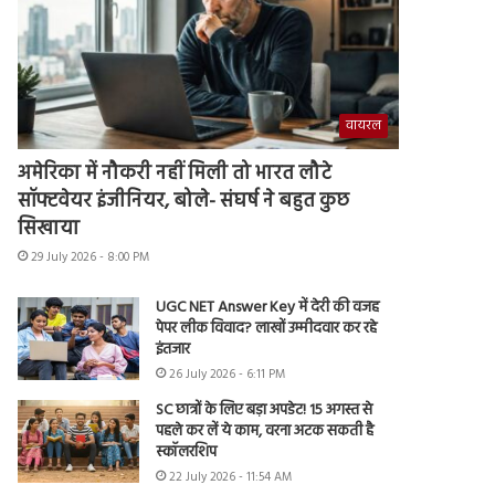
वायरल
अमेरिका में नौकरी नहीं मिली तो भारत लौटे
सॉफ्टवेयर इंजीनियर, बोले- संघर्ष ने बहुत कुछ
सिखाया
29 July 2026 - 8:00 PM
UGC NET Answer Key में देरी की वजह
पेपर लीक विवाद? लाखों उम्मीदवार कर रहे
इंतजार
26 July 2026 - 6:11 PM
SC छात्रों के लिए बड़ा अपडेट! 15 अगस्त से
पहले कर लें ये काम, वरना अटक सकती है
स्कॉलरशिप
22 July 2026 - 11:54 AM