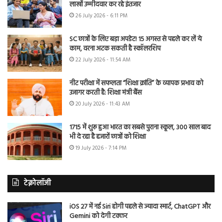
लाखों उम्मीदवार कर रहे इंतजार
26 July 2026 - 6:11 PM
SC छात्रों के लिए बड़ा अपडेट! 15 अगस्त से पहले कर लें ये
काम, वरना अटक सकती है स्कॉलरशिप
22 July 2026 - 11:54 AM
नीट परीक्षा में सफलता “शिक्षा क्रांति” के व्यापक प्रभाव को
उजागर करती है: शिक्षा मंत्री बैंस
20 July 2026 - 11:43 AM
1715 में शुरू हुआ भारत का सबसे पुराना स्कूल, 300 साल बाद
भी दे रहा है हजारों छात्रों को शिक्षा
19 July 2026 - 7:14 PM
टेक्नोलॉजी
iOS 27 में नई Siri होगी पहले से ज्यादा स्मार्ट, ChatGPT और
Gemini को देगी टक्कर