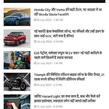
Honda City और Verna की बढ़ी टेंशन, नए अवतार में आ
रही Skoda Slavia Facelift
30 July 2026 - 7:48 PM
नई मारुति ब्रेजा फेसलिफ्ट लॉन्च, नए फीचर्स और टर्बो इंजन के
साथ आई SUV, जानें क्या है कीमत
26 July 2026 - 3:56 PM
E20 पेट्रोल, फ्लेक्स फ्यूल या EV कार? नई गाड़ी खरीदने से
पहले जानें किसमें है ज्यादा फायदा
23 July 2026 - 7:41 PM
Triumph की लिमिटेड एडिशन बाइक लॉन्च के लिए तैयार, 21
लाख रुपये कीमत में मिलेंगे प्रीमियम फीचर्स
16 July 2026 - 3:17 PM
जानिए Hazard Light का क्या काम है, कब और कैसे करें
इसका इस्तेमाल, ज्यादातर लोग नहीं जानते सही तरीका
12 July 2026 - 6:14 PM