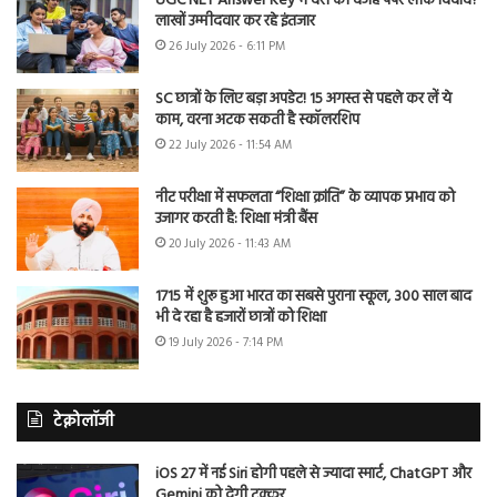
UGC NET Answer Key में देरी की वजह पेपर लीक विवाद?
लाखों उम्मीदवार कर रहे इंतजार
26 July 2026 - 6:11 PM
SC छात्रों के लिए बड़ा अपडेट! 15 अगस्त से पहले कर लें ये
काम, वरना अटक सकती है स्कॉलरशिप
22 July 2026 - 11:54 AM
नीट परीक्षा में सफलता “शिक्षा क्रांति” के व्यापक प्रभाव को
उजागर करती है: शिक्षा मंत्री बैंस
20 July 2026 - 11:43 AM
1715 में शुरू हुआ भारत का सबसे पुराना स्कूल, 300 साल बाद
भी दे रहा है हजारों छात्रों को शिक्षा
19 July 2026 - 7:14 PM
टेक्नोलॉजी
iOS 27 में नई Siri होगी पहले से ज्यादा स्मार्ट, ChatGPT और
Gemini को देगी टक्कर