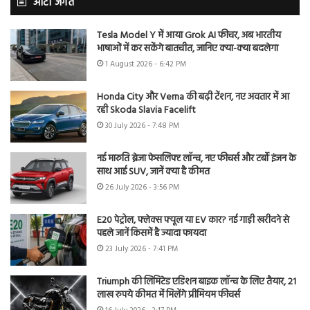
ऑटो जगत
Tesla Model Y में आया Grok AI फीचर, अब भारतीय
भाषाओं में कर सकेंगे बातचीत, जानिए क्या-क्या बदलेगा
1 August 2026 - 6:42 PM
Honda City और Verna की बढ़ी टेंशन, नए अवतार में आ
रही Skoda Slavia Facelift
30 July 2026 - 7:48 PM
नई मारुति ब्रेजा फेसलिफ्ट लॉन्च, नए फीचर्स और टर्बो इंजन के
साथ आई SUV, जानें क्या है कीमत
26 July 2026 - 3:56 PM
E20 पेट्रोल, फ्लेक्स फ्यूल या EV कार? नई गाड़ी खरीदने से
पहले जानें किसमें है ज्यादा फायदा
23 July 2026 - 7:41 PM
Triumph की लिमिटेड एडिशन बाइक लॉन्च के लिए तैयार, 21
लाख रुपये कीमत में मिलेंगे प्रीमियम फीचर्स