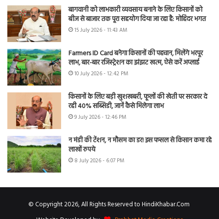
बागवानी को लाभकारी व्यवसाय बनाने के लिए किसानों को
बीज से बाजार तक पूरा सहयोग दिया जा रहा है: मोहिंदर भगत
15 July 2026 - 11:43 AM
Farmers ID Card बनेगा किसानों की पहचान, मिलेंगे भरपूर
लाभ, बार-बार रजिस्ट्रेशन का झंझट खत्म, ऐसे करें अप्लाई
10 July 2026 - 12:42 PM
किसानों के लिए बड़ी खुशखबरी, फूलों की खेती पर सरकार दे
रही 40% सब्सिडी, जानें कैसे मिलेगा लाभ
9 July 2026 - 12:46 PM
न मंडी की टेंशन, न मौसम का डर! इस फसल से किसान कमा रहे
लाखों रुपये
8 July 2026 - 6:07 PM
© Copyright 2026, All Rights Reserved to HindiKhabar.Com