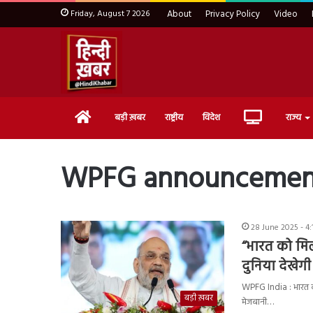
Friday, August 7 2026
About
Privacy Policy
Video
Home
Live
बड़ी ख़बर
राष्ट्रीय
विदेश
राज्य
TV
WPFG announcemen
28 June 2025 - 4:
“भारत को मिल
दुनिया देखे
WPFG India : भारत 
बड़ी ख़बर
मेजबानी…