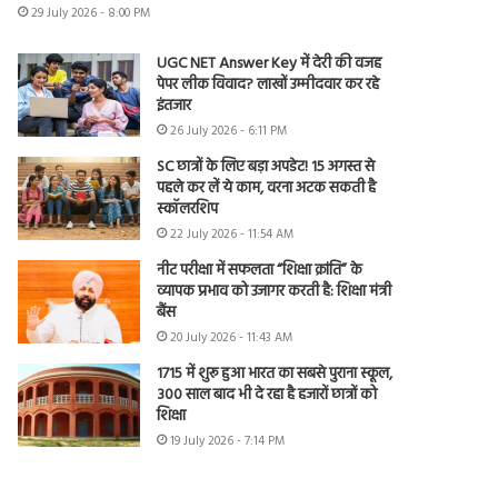
29 July 2026 - 8:00 PM
UGC NET Answer Key में देरी की वजह
पेपर लीक विवाद? लाखों उम्मीदवार कर रहे
इंतजार
26 July 2026 - 6:11 PM
SC छात्रों के लिए बड़ा अपडेट! 15 अगस्त से
पहले कर लें ये काम, वरना अटक सकती है
स्कॉलरशिप
22 July 2026 - 11:54 AM
नीट परीक्षा में सफलता “शिक्षा क्रांति” के
व्यापक प्रभाव को उजागर करती है: शिक्षा मंत्री
बैंस
20 July 2026 - 11:43 AM
1715 में शुरू हुआ भारत का सबसे पुराना स्कूल,
300 साल बाद भी दे रहा है हजारों छात्रों को
शिक्षा
19 July 2026 - 7:14 PM