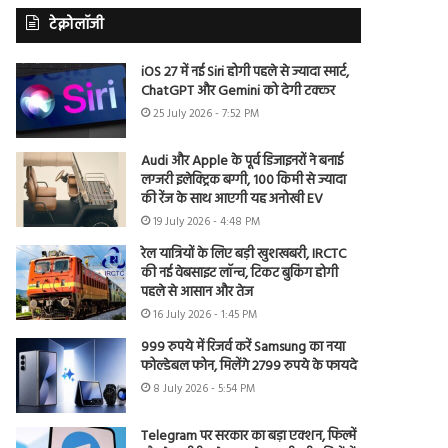
टेक्नोलॉजी
iOS 27 में नई Siri होगी पहले से ज्यादा स्मार्ट,
ChatGPT और Gemini को देगी टक्कर
25 July 2026 - 7:52 PM
Audi और Apple के पूर्व डिजाइनरों ने बनाई
लग्जरी इलेक्ट्रिक बग्गी, 100 किमी से ज्यादा
की रेंज के साथ आएगी यह अनोखी EV
19 July 2026 - 4:48 PM
रेल यात्रियों के लिए बड़ी खुशखबरी, IRCTC
की नई वेबसाइट लॉन्च, टिकट बुकिंग होगी
पहले से आसान और तेज
16 July 2026 - 1:45 PM
999 रुपये में रिजर्व करें Samsung का नया
फोल्डेबल फोन, मिलेंगे 2799 रुपये के फायदे
8 July 2026 - 5:54 PM
Telegram पर सरकार का बड़ा एक्शन, फिल्में