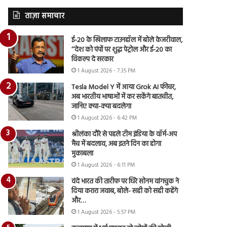
ताज़ा समाचार
ई-20 के खिलाफ टाउनहॉल में बोले केजरीवाल,
‘‘देश को पंपों पर शुद्ध पेट्रोल और ई-20 का
विकल्प दे सरकार
1 August 2026 - 7:35 PM
Tesla Model Y में आया Grok AI फीचर,
अब भारतीय भाषाओं में कर सकेंगे बातचीत,
जानिए क्या-क्या बदलेगा
1 August 2026 - 6:42 PM
श्रीलंका दौरे से पहले टीम इंडिया के वॉर्म-अप
मैच में बदलाव, अब इतने दिन का होगा
मुकाबला
1 August 2026 - 6:11 PM
वंदे भारत की तारीफ पर घिरे सोनम वांगचुक ने
दिया करारा जवाब, बोले- सही को सही कहेंगे
और…
1 August 2026 - 5:57 PM