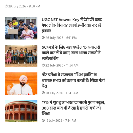
29 July 2026 - 8:00 PM
UGC NET Answer Key में देरी की वजह
पेपर लीक विवाद? लाखों उम्मीदवार कर रहे
इंतजार
26 July 2026 - 6:11 PM
SC छात्रों के लिए बड़ा अपडेट! 15 अगस्त से
पहले कर लें ये काम, वरना अटक सकती है
स्कॉलरशिप
22 July 2026 - 11:54 AM
नीट परीक्षा में सफलता “शिक्षा क्रांति” के
व्यापक प्रभाव को उजागर करती है: शिक्षा मंत्री
बैंस
20 July 2026 - 11:43 AM
1715 में शुरू हुआ भारत का सबसे पुराना स्कूल,
300 साल बाद भी दे रहा है हजारों छात्रों को
शिक्षा
19 July 2026 - 7:14 PM