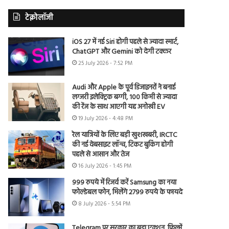
टेक्नोलॉजी
iOS 27 में नई Siri होगी पहले से ज्यादा स्मार्ट,
ChatGPT और Gemini को देगी टक्कर
25 July 2026 - 7:52 PM
Audi और Apple के पूर्व डिजाइनरों ने बनाई
लग्जरी इलेक्ट्रिक बग्गी, 100 किमी से ज्यादा
की रेंज के साथ आएगी यह अनोखी EV
19 July 2026 - 4:48 PM
रेल यात्रियों के लिए बड़ी खुशखबरी, IRCTC
की नई वेबसाइट लॉन्च, टिकट बुकिंग होगी
पहले से आसान और तेज
16 July 2026 - 1:45 PM
999 रुपये में रिजर्व करें Samsung का नया
फोल्डेबल फोन, मिलेंगे 2799 रुपये के फायदे
8 July 2026 - 5:54 PM
Telegram पर सरकार का बड़ा एक्शन, फिल्में