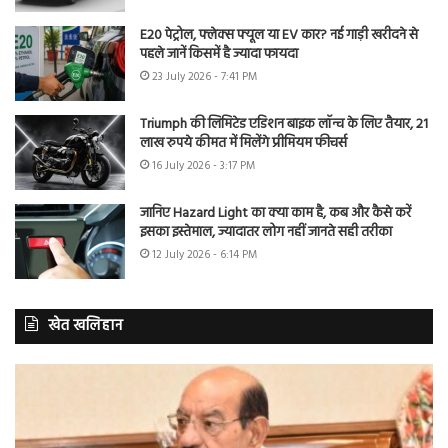
E20 पेट्रोल, फ्लेक्स फ्यूल या EV कार? नई गाड़ी खरीदने से
पहले जानें किसमें है ज्यादा फायदा
23 July 2026 - 7:41 PM
Triumph की लिमिटेड एडिशन बाइक लॉन्च के लिए तैयार, 21
लाख रुपये कीमत में मिलेंगे प्रीमियम फीचर्स
16 July 2026 - 3:17 PM
जानिए Hazard Light का क्या काम है, कब और कैसे करें
इसका इस्तेमाल, ज्यादातर लोग नहीं जानते सही तरीका
12 July 2026 - 6:14 PM
खेत खलिहान