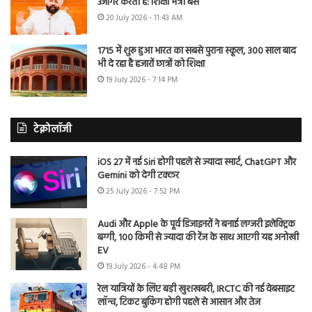
उजागर करती है: शिक्षा मंत्री बैंस
20 July 2026 - 11:43 AM
1715 में शुरू हुआ भारत का सबसे पुराना स्कूल, 300 साल बाद
भी दे रहा है हजारों छात्रों को शिक्षा
19 July 2026 - 7:14 PM
टेक्नोलॉजी
iOS 27 में नई Siri होगी पहले से ज्यादा स्मार्ट, ChatGPT और
Gemini को देगी टक्कर
25 July 2026 - 7:52 PM
Audi और Apple के पूर्व डिजाइनरों ने बनाई लग्जरी इलेक्ट्रिक
बग्गी, 100 किमी से ज्यादा की रेंज के साथ आएगी यह अनोखी
EV
19 July 2026 - 4:48 PM
रेल यात्रियों के लिए बड़ी खुशखबरी, IRCTC की नई वेबसाइट
लॉन्च, टिकट बुकिंग होगी पहले से आसान और तेज