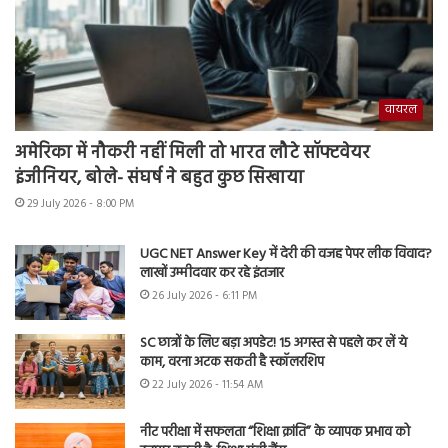
वायरल
अमेरिका में नौकरी नहीं मिली तो भारत लौटे सॉफ्टवेयर
इंजीनियर, बोले- संघर्ष ने बहुत कुछ सिखाया
29 July 2026 - 8:00 PM
UGC NET Answer Key में देरी की वजह पेपर लीक विवाद?
लाखों उम्मीदवार कर रहे इंतजार
26 July 2026 - 6:11 PM
SC छात्रों के लिए बड़ा अपडेट! 15 अगस्त से पहले कर लें ये
काम, वरना अटक सकती है स्कॉलरशिप
22 July 2026 - 11:54 AM
नीट परीक्षा में सफलता “शिक्षा क्रांति” के व्यापक प्रभाव को