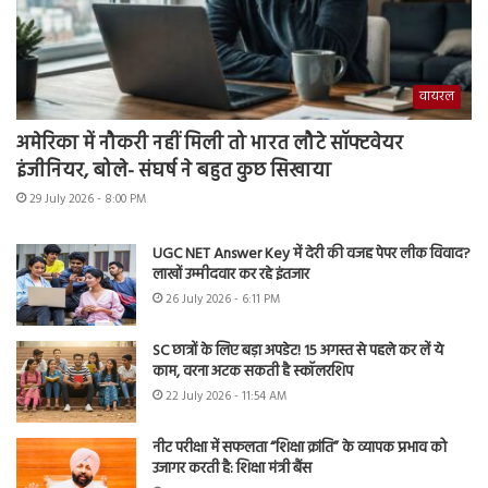
वायरल
अमेरिका में नौकरी नहीं मिली तो भारत लौटे सॉफ्टवेयर
इंजीनियर, बोले- संघर्ष ने बहुत कुछ सिखाया
29 July 2026 - 8:00 PM
UGC NET Answer Key में देरी की वजह पेपर लीक विवाद?
लाखों उम्मीदवार कर रहे इंतजार
26 July 2026 - 6:11 PM
SC छात्रों के लिए बड़ा अपडेट! 15 अगस्त से पहले कर लें ये
काम, वरना अटक सकती है स्कॉलरशिप
22 July 2026 - 11:54 AM
नीट परीक्षा में सफलता “शिक्षा क्रांति” के व्यापक प्रभाव को
उजागर करती है: शिक्षा मंत्री बैंस