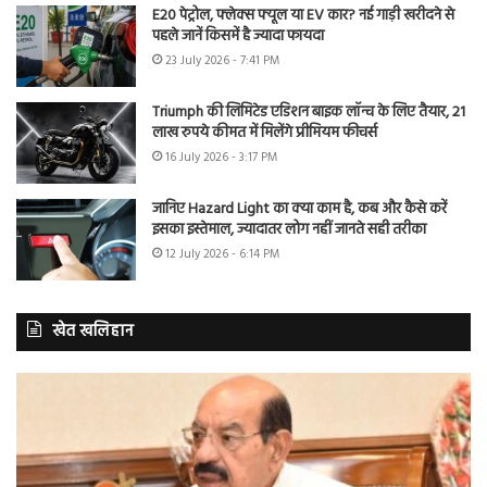
E20 पेट्रोल, फ्लेक्स फ्यूल या EV कार? नई गाड़ी खरीदने से
पहले जानें किसमें है ज्यादा फायदा
23 July 2026 - 7:41 PM
Triumph की लिमिटेड एडिशन बाइक लॉन्च के लिए तैयार, 21
लाख रुपये कीमत में मिलेंगे प्रीमियम फीचर्स
16 July 2026 - 3:17 PM
जानिए Hazard Light का क्या काम है, कब और कैसे करें
इसका इस्तेमाल, ज्यादातर लोग नहीं जानते सही तरीका
12 July 2026 - 6:14 PM
खेत खलिहान