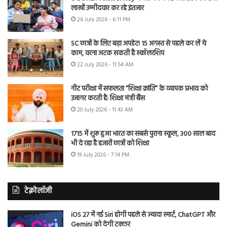
लाखों उम्मीदवार कर रहे इंतजार
26 July 2026 - 6:11 PM
SC छात्रों के लिए बड़ा अपडेट! 15 अगस्त से पहले कर लें ये
काम, वरना अटक सकती है स्कॉलरशिप
22 July 2026 - 11:54 AM
नीट परीक्षा में सफलता “शिक्षा क्रांति” के व्यापक प्रभाव को
उजागर करती है: शिक्षा मंत्री बैंस
20 July 2026 - 11:43 AM
1715 में शुरू हुआ भारत का सबसे पुराना स्कूल, 300 साल बाद
भी दे रहा है हजारों छात्रों को शिक्षा
19 July 2026 - 7:14 PM
टेक्नोलॉजी
iOS 27 में नई Siri होगी पहले से ज्यादा स्मार्ट, ChatGPT और
Gemini को देगी टक्कर