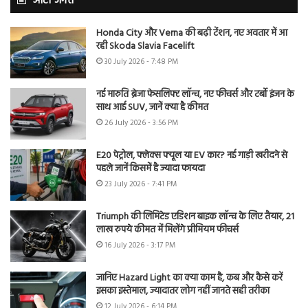
ऑटो जगत
Honda City और Verna की बढ़ी टेंशन, नए अवतार में आ
रही Skoda Slavia Facelift
30 July 2026 - 7:48 PM
नई मारुति ब्रेजा फेसलिफ्ट लॉन्च, नए फीचर्स और टर्बो इंजन के
साथ आई SUV, जानें क्या है कीमत
26 July 2026 - 3:56 PM
E20 पेट्रोल, फ्लेक्स फ्यूल या EV कार? नई गाड़ी खरीदने से
पहले जानें किसमें है ज्यादा फायदा
23 July 2026 - 7:41 PM
Triumph की लिमिटेड एडिशन बाइक लॉन्च के लिए तैयार, 21
लाख रुपये कीमत में मिलेंगे प्रीमियम फीचर्स
16 July 2026 - 3:17 PM
जानिए Hazard Light का क्या काम है, कब और कैसे करें
इसका इस्तेमाल, ज्यादातर लोग नहीं जानते सही तरीका
12 July 2026 - 6:14 PM