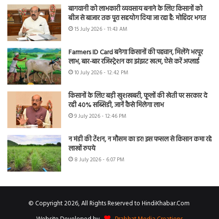
बागवानी को लाभकारी व्यवसाय बनाने के लिए किसानों को
बीज से बाजार तक पूरा सहयोग दिया जा रहा है: मोहिंदर भगत
15 July 2026 - 11:43 AM
Farmers ID Card बनेगा किसानों की पहचान, मिलेंगे भरपूर
लाभ, बार-बार रजिस्ट्रेशन का झंझट खत्म, ऐसे करें अप्लाई
10 July 2026 - 12:42 PM
किसानों के लिए बड़ी खुशखबरी, फूलों की खेती पर सरकार दे
रही 40% सब्सिडी, जानें कैसे मिलेगा लाभ
9 July 2026 - 12:46 PM
न मंडी की टेंशन, न मौसम का डर! इस फसल से किसान कमा रहे
लाखों रुपये
8 July 2026 - 6:07 PM
© Copyright 2026, All Rights Reserved to HindiKhabar.Com