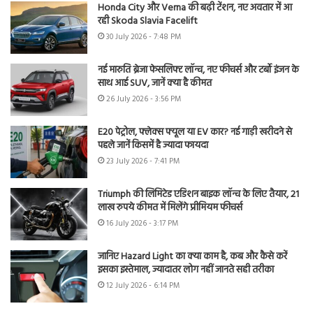
Honda City और Verna की बढ़ी टेंशन, नए अवतार में आ
रही Skoda Slavia Facelift
30 July 2026 - 7:48 PM
नई मारुति ब्रेजा फेसलिफ्ट लॉन्च, नए फीचर्स और टर्बो इंजन के
साथ आई SUV, जानें क्या है कीमत
26 July 2026 - 3:56 PM
E20 पेट्रोल, फ्लेक्स फ्यूल या EV कार? नई गाड़ी खरीदने से
पहले जानें किसमें है ज्यादा फायदा
23 July 2026 - 7:41 PM
Triumph की लिमिटेड एडिशन बाइक लॉन्च के लिए तैयार, 21
लाख रुपये कीमत में मिलेंगे प्रीमियम फीचर्स
16 July 2026 - 3:17 PM
जानिए Hazard Light का क्या काम है, कब और कैसे करें
इसका इस्तेमाल, ज्यादातर लोग नहीं जानते सही तरीका
12 July 2026 - 6:14 PM