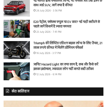
नई मारुति ब्रेजा फेसलिफ्ट लॉन्च, नए फीचर्स और टर्बो इंजन के
साथ आई SUV, जानें क्या है कीमत
26 July 2026 - 3:56 PM
E20 पेट्रोल, फ्लेक्स फ्यूल या EV कार? नई गाड़ी खरीदने से
पहले जानें किसमें है ज्यादा फायदा
23 July 2026 - 7:41 PM
Triumph की लिमिटेड एडिशन बाइक लॉन्च के लिए तैयार, 21
लाख रुपये कीमत में मिलेंगे प्रीमियम फीचर्स
16 July 2026 - 3:17 PM
जानिए Hazard Light का क्या काम है, कब और कैसे करें
इसका इस्तेमाल, ज्यादातर लोग नहीं जानते सही तरीका
12 July 2026 - 6:14 PM
खेत खलिहान