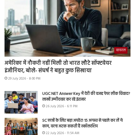
वायरल
अमेरिका में नौकरी नहीं मिली तो भारत लौटे सॉफ्टवेयर
इंजीनियर, बोले- संघर्ष ने बहुत कुछ सिखाया
29 July 2026 - 8:00 PM
UGC NET Answer Key में देरी की वजह पेपर लीक विवाद?
लाखों उम्मीदवार कर रहे इंतजार
26 July 2026 - 6:11 PM
SC छात्रों के लिए बड़ा अपडेट! 15 अगस्त से पहले कर लें ये
काम, वरना अटक सकती है स्कॉलरशिप
22 July 2026 - 11:54 AM