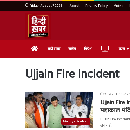
Friday, August 7 2026
About
Privacy Policy
Video
Home
Live
बड़ी ख़बर
राष्ट्रीय
विदेश
राज्य
TV
Ujjain Fire Incident
25 March 2024 - 
Ujjain Fire 
महाकाल मंदिर
Ujjain Fire Incident: 
Madhya Pradesh
लग गई।…