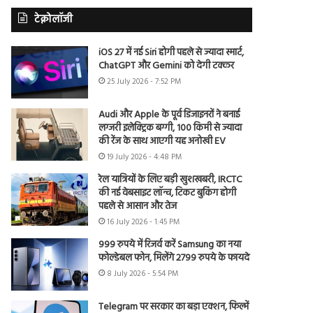
टेक्नोलॉजी
iOS 27 में नई Siri होगी पहले से ज्यादा स्मार्ट,
ChatGPT और Gemini को देगी टक्कर
25 July 2026 - 7:52 PM
Audi और Apple के पूर्व डिजाइनरों ने बनाई
लग्जरी इलेक्ट्रिक बग्गी, 100 किमी से ज्यादा
की रेंज के साथ आएगी यह अनोखी EV
19 July 2026 - 4:48 PM
रेल यात्रियों के लिए बड़ी खुशखबरी, IRCTC
की नई वेबसाइट लॉन्च, टिकट बुकिंग होगी
पहले से आसान और तेज
16 July 2026 - 1:45 PM
999 रुपये में रिजर्व करें Samsung का नया
फोल्डेबल फोन, मिलेंगे 2799 रुपये के फायदे
8 July 2026 - 5:54 PM
Telegram पर सरकार का बड़ा एक्शन, फिल्में