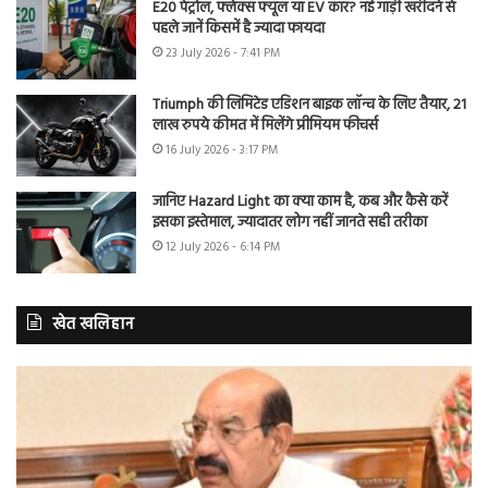
E20 पेट्रोल, फ्लेक्स फ्यूल या EV कार? नई गाड़ी खरीदने से
पहले जानें किसमें है ज्यादा फायदा
23 July 2026 - 7:41 PM
Triumph की लिमिटेड एडिशन बाइक लॉन्च के लिए तैयार, 21
लाख रुपये कीमत में मिलेंगे प्रीमियम फीचर्स
16 July 2026 - 3:17 PM
जानिए Hazard Light का क्या काम है, कब और कैसे करें
इसका इस्तेमाल, ज्यादातर लोग नहीं जानते सही तरीका
12 July 2026 - 6:14 PM
खेत खलिहान