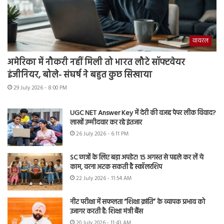
वायरल
अमेरिका में नौकरी नहीं मिली तो भारत लौटे सॉफ्टवेयर
इंजीनियर, बोले- संघर्ष ने बहुत कुछ सिखाया
29 July 2026 - 8:00 PM
UGC NET Answer Key में देरी की वजह पेपर लीक विवाद?
लाखों उम्मीदवार कर रहे इंतजार
26 July 2026 - 6:11 PM
SC छात्रों के लिए बड़ा अपडेट! 15 अगस्त से पहले कर लें ये
काम, वरना अटक सकती है स्कॉलरशिप
22 July 2026 - 11:54 AM
नीट परीक्षा में सफलता “शिक्षा क्रांति” के व्यापक प्रभाव को
उजागर करती है: शिक्षा मंत्री बैंस
20 July 2026 - 11:43 AM