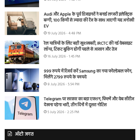
Audi और Apple के पूर्व डिजाइनरों ने बनाई लग्जरी इलेक्ट्रिक
बग्गी, 100 किमी से ज्यादा की रेंज के साथ आएगी यह अनोखी
EV
19 July 2026 - 4:48 PM
रेल यात्रियों के लिए बड़ी खुशखबरी, IRCTC की नई वेबसाइट
लॉन्च, टिकट बुकिंग होगी पहले से आसान और तेज
16 July 2026 - 1:45 PM
999 रुपये में रिजर्व करें Samsung का नया फोल्डेबल फोन,
मिलेंगे 2799 रुपये के फायदे
8 July 2026 - 5:54 PM
Telegram पर सरकार का बड़ा एक्शन, फिल्में और वेब सीरीज
देखना पड़ेगा भारी, तीन दिनों में दूसरा नोटिस
5 July 2026 - 2:25 PM
ऑटो जगत