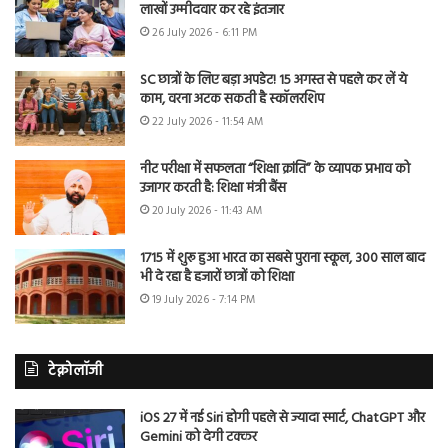
लाखों उम्मीदवार कर रहे इंतजार
26 July 2026 - 6:11 PM
SC छात्रों के लिए बड़ा अपडेट! 15 अगस्त से पहले कर लें ये
काम, वरना अटक सकती है स्कॉलरशिप
22 July 2026 - 11:54 AM
नीट परीक्षा में सफलता “शिक्षा क्रांति” के व्यापक प्रभाव को
उजागर करती है: शिक्षा मंत्री बैंस
20 July 2026 - 11:43 AM
1715 में शुरू हुआ भारत का सबसे पुराना स्कूल, 300 साल बाद
भी दे रहा है हजारों छात्रों को शिक्षा
19 July 2026 - 7:14 PM
टेक्नोलॉजी
iOS 27 में नई Siri होगी पहले से ज्यादा स्मार्ट, ChatGPT और
Gemini को देगी टक्कर