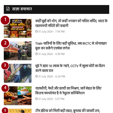
ताज़ा समाचार
कहीं चूहों को भोग, तो कहीं भगवान को मदिरा अर्पित, भारत के
रहस्यमयी मंदिरों की कहानी
31 July 2026 - 7:54 PM
Train यात्रियों के लिए बड़ी सुविधा, अब IRCTC से ऑनलाइन
बुक कर सकेंगे एक्सेस लगेज
31 July 2026 - 6:59 PM
चूहे ने उड़ाए 10 लाख के गहने, CCTV में खुला चोरी का हैरान
करने वाला राज
31 July 2026 - 6:26 PM
दालचीनी, मेथी और हल्दी का मिश्रण, जानें सेहत के लिए
कितना फायदेमंद है ये नेचुरल कॉम्बिनेशन
31 July 2026 - 5:57 PM
टीम इंडिया को मिली बड़ी राहत, बुमराह की वापसी तय,