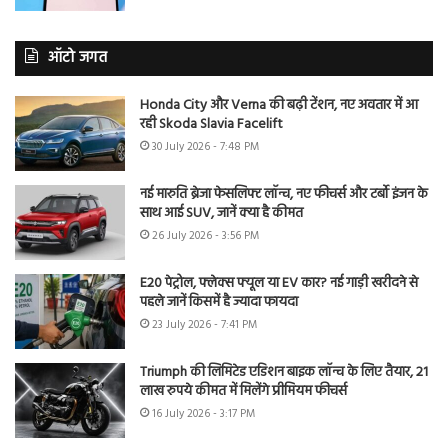
ऑटो जगत
Honda City और Verna की बढ़ी टेंशन, नए अवतार में आ
रही Skoda Slavia Facelift
30 July 2026 - 7:48 PM
नई मारुति ब्रेजा फेसलिफ्ट लॉन्च, नए फीचर्स और टर्बो इंजन के
साथ आई SUV, जानें क्या है कीमत
26 July 2026 - 3:56 PM
E20 पेट्रोल, फ्लेक्स फ्यूल या EV कार? नई गाड़ी खरीदने से
पहले जानें किसमें है ज्यादा फायदा
23 July 2026 - 7:41 PM
Triumph की लिमिटेड एडिशन बाइक लॉन्च के लिए तैयार, 21
लाख रुपये कीमत में मिलेंगे प्रीमियम फीचर्स
16 July 2026 - 3:17 PM