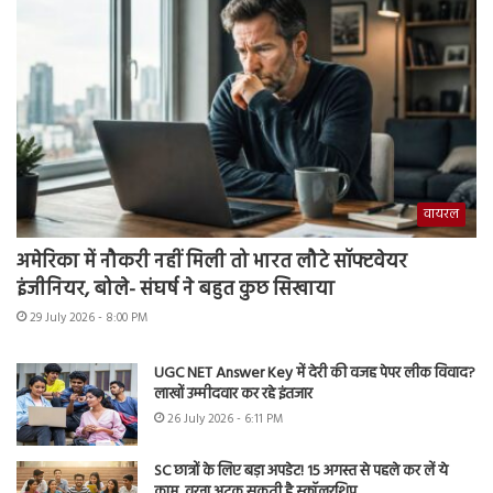
वायरल
अमेरिका में नौकरी नहीं मिली तो भारत लौटे सॉफ्टवेयर
इंजीनियर, बोले- संघर्ष ने बहुत कुछ सिखाया
29 July 2026 - 8:00 PM
UGC NET Answer Key में देरी की वजह पेपर लीक विवाद?
लाखों उम्मीदवार कर रहे इंतजार
26 July 2026 - 6:11 PM
SC छात्रों के लिए बड़ा अपडेट! 15 अगस्त से पहले कर लें ये
काम, वरना अटक सकती है स्कॉलरशिप