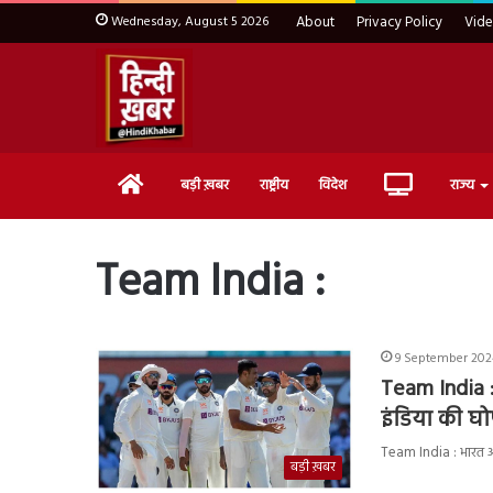
Wednesday, August 5 2026
About
Privacy Policy
Vid
Home
Live
बड़ी ख़बर
राष्ट्रीय
विदेश
राज्य
TV
Team India :
9 September 2024
Team India :
इंडिया की घोष
Team India : भारत और 
बड़ी ख़बर