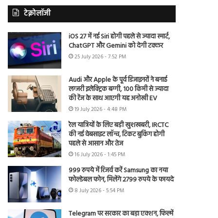
टेक्नोलॉजी
iOS 27 में नई Siri होगी पहले से ज्यादा स्मार्ट,
ChatGPT और Gemini को देगी टक्कर
25 July 2026 - 7:52 PM
Audi और Apple के पूर्व डिजाइनरों ने बनाई
लग्जरी इलेक्ट्रिक बग्गी, 100 किमी से ज्यादा
की रेंज के साथ आएगी यह अनोखी EV
19 July 2026 - 4:48 PM
रेल यात्रियों के लिए बड़ी खुशखबरी, IRCTC
की नई वेबसाइट लॉन्च, टिकट बुकिंग होगी
पहले से आसान और तेज
16 July 2026 - 1:45 PM
999 रुपये में रिजर्व करें Samsung का नया
फोल्डेबल फोन, मिलेंगे 2799 रुपये के फायदे
8 July 2026 - 5:54 PM
Telegram पर सरकार का बड़ा एक्शन, फिल्में