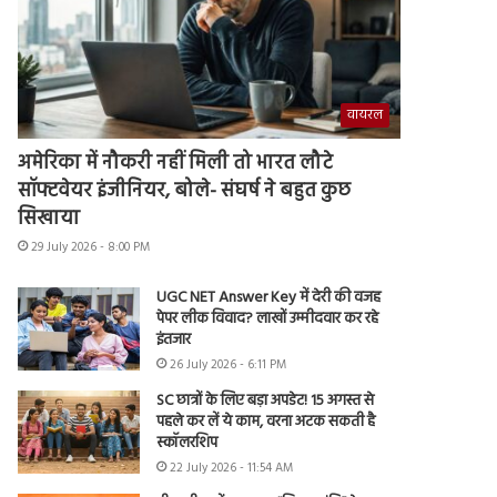
वायरल
अमेरिका में नौकरी नहीं मिली तो भारत लौटे
सॉफ्टवेयर इंजीनियर, बोले- संघर्ष ने बहुत कुछ
सिखाया
29 July 2026 - 8:00 PM
UGC NET Answer Key में देरी की वजह
पेपर लीक विवाद? लाखों उम्मीदवार कर रहे
इंतजार
26 July 2026 - 6:11 PM
SC छात्रों के लिए बड़ा अपडेट! 15 अगस्त से
पहले कर लें ये काम, वरना अटक सकती है
स्कॉलरशिप
22 July 2026 - 11:54 AM