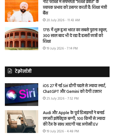
नीट परीक्षा में सफलता “शिक्षा क्रांति” के
व्यापक प्रभाव को उजागर करती है: शिक्षा मंत्री
बैंस
20 July 2026 - 11:43 AM
1715 में शुरू हुआ भारत का सबसे पुराना स्कूल,
300 साल बाद भी दे रहा है हजारों छात्रों को
शिक्षा
19 July 2026 - 7:14 PM
टेक्नोलॉजी
iOS 27 में नई Siri होगी पहले से ज्यादा स्मार्ट,
ChatGPT और Gemini को देगी टक्कर
25 July 2026 - 7:52 PM
Audi और Apple के पूर्व डिजाइनरों ने बनाई
लग्जरी इलेक्ट्रिक बग्गी, 100 किमी से ज्यादा
की रेंज के साथ आएगी यह अनोखी EV
19 July 2026 - 4:48 PM